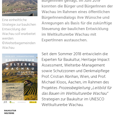
BürgerInnen gefragt. Im Juni 2019
Kirchen am Fluss
konnten die Bürger und BürgerInnen der
Tourismus
Wachau im Rahmen eines öffentlichen
BürgerInnendialogs ihre Wünsche und
Angebotsentwicklung und
Eine einheiltliche
Suche
Positionierung.
Anregungen als Basis für die zukünftige
Strategie zur baulichen
Steuerung der baulichen Entwicklung
Entwicklung der
Impressum
Kunst & Kultur
Wachau soll erarbeitet
im Weltkulturerbe Wachau mit
werden.
ExpertInnen austauschen.
Handwerk, Wissenschaft und Forschung.
©Welterbegemeinden
Kontakt
Wachau
Seit dem Sommer 2018 entwickeln die
Soziales, Bildung &
Experten für Baukultur, Heritage Impact
Identität
Assessment, Welterbe-Management
Gleichberechtigung, Jugend und
sowie Schutzzonen und Denkmalpflege
Integration
Prof. Cristian Abrihan, Wien, und Prof.
Mobilität & Energie
Michael Kloos, Aachen, im Rahmen des
Klimawandel, öffentlicher Verkehr und
Projektes
Prozessbegleitung „Leitbild für
erneuerbare Energie
das Bauen im Weltkulturerbe Wachau“
Strategien zur Baukultur im UNESCO
Wirtschaft
Weltkulturerbe Wachau.
Steigerung regionaler Wertschöpfung