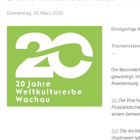
Donnerstag, 26. März 2020
Einzigartige
Trockenstein
….
Die Besonder
gewürdigt. I
Anerkennung 
(ii)
Die Wachau
Flusslandscha
einem bemerk
(iv)
Die Archit
illustrieren 