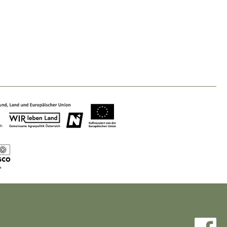
Baukultur
Ortsbild, Baukultur und nachhaltiges
Siedlungswesen.
Land- & Forstwirtschaft
Bewirtschaftung und Pflege der
Kulturlandschaft.
Tourismus
Angebotsentwicklung und
Positionierung.
Kunst & Kultur
Handwerk, Wissenschaft und Forschung.
Soziales, Bildung &