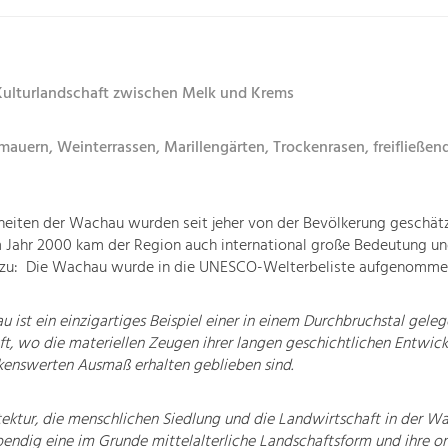
 Kulturlandschaft zwischen Melk und Krems
mauern, Weinterrassen, Marillengärten, Trockenrasen, freifließe
heiten der Wachau wurden seit jeher von der Bevölkerung geschät
m Jahr 2000 kam der Region auch international große Bedeutung u
zu: Die Wachau wurde in die UNESCO-Welterbeliste aufgenomme
 ist ein einzigartiges Beispiel einer in einem Durchbruchstal gele
ft, wo die materiellen Zeugen ihrer langen geschichtlichen Entwick
enswerten Ausmaß erhalten geblieben sind.
ektur, die menschlichen Siedlung und die Landwirtschaft in der W
lebendig eine im Grunde mittelalterliche Landschaftsform und ihre o