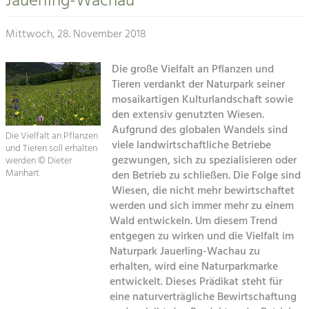
Jauerling-Wachau
Kirchen am Fluss
Tourismus
Mittwoch, 28. November 2018
Angebotsentwicklung und
Suche
Positionierung.
Die große Vielfalt an Pflanzen und
Tieren verdankt der Naturpark seiner
Impressum
Kunst & Kultur
mosaikartigen Kulturlandschaft sowie
Handwerk, Wissenschaft und Forschung.
den extensiv genutzten Wiesen.
Kontakt
Aufgrund des globalen Wandels sind
Die Vielfalt an Pflanzen
viele landwirtschaftliche Betriebe
und Tieren soll erhalten
Soziales, Bildung &
gezwungen, sich zu spezialisieren oder
werden © Dieter
Identität
Manhart
den Betrieb zu schließen. Die Folge sind
Gleichberechtigung, Jugend und
Wiesen, die nicht mehr bewirtschaftet
Integration
werden und sich immer mehr zu einem
Mobilität & Energie
Wald entwickeln. Um diesem Trend
Klimawandel, öffentlicher Verkehr und
entgegen zu wirken und die Vielfalt im
erneuerbare Energie
Naturpark Jauerling-Wachau zu
erhalten, wird eine Naturparkmarke
Wirtschaft
entwickelt. Dieses Prädikat steht für
Steigerung regionaler Wertschöpfung
eine naturverträgliche Bewirtschaftung