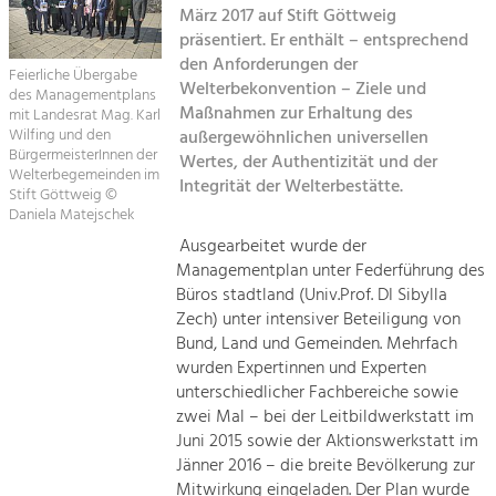
März 2017 auf Stift Göttweig
Kirchen am Fluss
präsentiert. Er enthält – entsprechend
Tourismus
den Anforderungen der
Angebotsentwicklung und
Feierliche Übergabe
Suche
Welterbekonvention – Ziele und
Positionierung.
des Managementplans
Maßnahmen zur Erhaltung des
mit Landesrat Mag. Karl
Wilfing und den
außergewöhnlichen universellen
Impressum
Kunst & Kultur
BürgermeisterInnen der
Wertes, der Authentizität und der
Handwerk, Wissenschaft und Forschung.
Welterbegemeinden im
Integrität der Welterbestätte.
Kontakt
Stift Göttweig ©
Daniela Matejschek
Soziales, Bildung &
Ausgearbeitet wurde der
Managementplan unter Federführung des
Identität
Büros stadtland (Univ.Prof. DI Sibylla
Gleichberechtigung, Jugend und
Integration
Zech) unter intensiver Beteiligung von
Mobilität & Energie
Bund, Land und Gemeinden. Mehrfach
wurden Expertinnen und Experten
Klimawandel, öffentlicher Verkehr und
erneuerbare Energie
unterschiedlicher Fachbereiche sowie
zwei Mal – bei der Leitbildwerkstatt im
Wirtschaft
Juni 2015 sowie der Aktionswerkstatt im
Jänner 2016 – die breite Bevölkerung zur
Steigerung regionaler Wertschöpfung
Mitwirkung eingeladen. Der Plan wurde