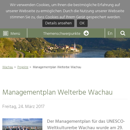
Wir verwenden Cookies, um Ihnen die bestmögliche Erfahrung auf
unserer Webseite zu ermöglichen. Durch die Nutzung unserer Webseite
Themenübersicht
stimmen Sie zu, dass Cookies auf Ihrem Gerät gespeichert werden.
Details ansehen
OK
LEADER
Wachau
Dunkelsteinerwald
Klima
Die Regionalentwicklung in unserer Region ist sehr vielfältig. Deshalb gebe
En
Menü
Themenschwerpunkte
hier eine Übersicht über unsere Themenschwerpunkte. Für mehr Informati
Aktuelles
einfach das Thema anklicken und schon werden alle Projekte in diesem Ko

angezeigt.
Weltkulturerbe Wachau

Natur- &
Wachau
Projekte
Managementplan Welterbe Wachau
Rückblick 25 Jahre Jubiläum

Landschaftsschutz
Pflege, Regulierung und
Naturschutz

Weiterentwicklung.
Managementplan Welterbe Wachau
Baukultur
Architektur

Ortsbild, Baukultur und nachhaltiges
Siedlungswesen.
Freitag, 24. März 2017
Landwirtschaft & Tourismus
Land- & Forstwirtschaft
Der Managementplan für das UNESCO-
Projekte
Bewirtschaftung und Pflege der
Weltkulturerbe Wachau wurde am 29.
Kulturlandschaft.