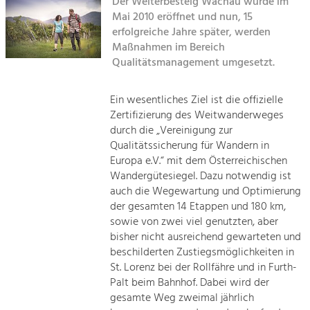
Der Welterbesteig Wachau wurde im
Kirchen am Fluss
Mai 2010 eröffnet und nun, 15
Tourismus
erfolgreiche Jahre später, werden
Maßnahmen im Bereich
Angebotsentwicklung und
Suche
Positionierung.
Qualitätsmanagement umgesetzt.
Impressum
Kunst & Kultur
Ein wesentliches Ziel ist die offizielle
Handwerk, Wissenschaft und Forschung.
Zertifizierung des Weitwanderweges
Kontakt
durch die „Vereinigung zur
Qualitätssicherung für Wandern in
Soziales, Bildung &
Europa e.V.“ mit dem Österreichischen
Identität
Wandergütesiegel. Dazu notwendig ist
Gleichberechtigung, Jugend und
auch die Wegewartung und Optimierung
Integration
der gesamten 14 Etappen und 180 km,
Mobilität & Energie
sowie von zwei viel genutzten, aber
Klimawandel, öffentlicher Verkehr und
bisher nicht ausreichend gewarteten und
erneuerbare Energie
beschilderten Zustiegsmöglichkeiten in
St. Lorenz bei der Rollfähre und in Furth-
Wirtschaft
Palt beim Bahnhof. Dabei wird der
Steigerung regionaler Wertschöpfung
gesamte Weg zweimal jährlich