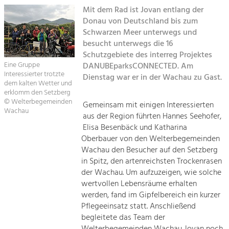
Mit dem Rad ist Jovan entlang der
Naturschutz

Donau von Deutschland bis zum
Tourismus
Schwarzen Meer unterwegs und
Angebotsentwicklung und
Architektur

Positionierung.
besucht unterwegs die 16
Schutzgebiete des interreg Projektes
Landwirtschaft & Tourismus
Eine Gruppe
DANUBEparksCONNECTED. Am
Kunst & Kultur
Interessierter trotzte
Dienstag war er in der Wachau zu Gast.
Handwerk, Wissenschaft und Forschung.
dem kalten Wetter und
Projekte
erklomm den Setzberg
© Welterbegemeinden
Gemeinsam mit einigen Interessierten
Kirchen am Fluss
Wachau
Soziales, Bildung &
aus der Region führten Hannes Seehofer,
Identität
Elisa Besenbäck und Katharina
Gleichberechtigung, Jugend und
Oberbauer von den Welterbegemeinden
Suche
Integration
Wachau den Besucher auf den Setzberg
Mobilität & Energie
in Spitz, den artenreichsten Trockenrasen
Impressum
Klimawandel, öffentlicher Verkehr und
der Wachau. Um aufzuzeigen, wie solche
erneuerbare Energie
wertvollen Lebensräume erhalten
Kontakt
werden, fand im Gipfelbereich ein kurzer
Wirtschaft
Pflegeeinsatz statt. Anschließend
Steigerung regionaler Wertschöpfung
begleitete das Team der
Welterbegemeinden Wachau Jovan noch