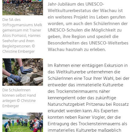
Jahr-Jubiläum des UNESCO-
Kirchen am Fluss
Weltkulturerbestatus der Wachau ist
Tourismus
ein weiteres Projekt ins Leben gerufen
Angebotsentwicklung und
Die 5A des
Suche
worden, um auch den SchülerInnen der
Positionierung.
Stiftsgymansiums Melk
UNESCO-Schulen die Möglichkeit zu
gemeinsam mit Trainer
Alois Pomassl, Hannes
geben, ihre Region und speziell die
Impressum
Kunst & Kultur
Seehofer und ihren
Besonderheiten des UNESCO-Welterbes
Handwerk, Wissenschaft und Forschung.
Begleitpersonen. ©
Wachau hautnah zu erleben.
Kontakt
Christine Emberger
Soziales, Bildung &
Im Rahmen einer eintägigen Exkursion in
das Weltkulturerbe unternehmen die
Identität
SchülerInnen eine Tour Ihrer Wahl, bei der
Gleichberechtigung, Jugend und
Integration
entweder das immaterielle Kulturerbe
Die SchülerInnen
Mobilität & Energie
des Trockensteinmauerns näher
können selbst Hand
kennengelernt oder das zukünftige
Klimawandel, öffentlicher Verkehr und
anlegen © Christine
erneuerbare Energie
Naturschutzgebiet Pritzenau bei Rossatz
Emberger
erkundet werden kann. Als Experten
Wirtschaft
konnten neben Rainer Vogler, der die
Eintragung des Trockensteinmauerns als
Steigerung regionaler Wertschöpfung
immaterielles Kulturerbe maßgeblich