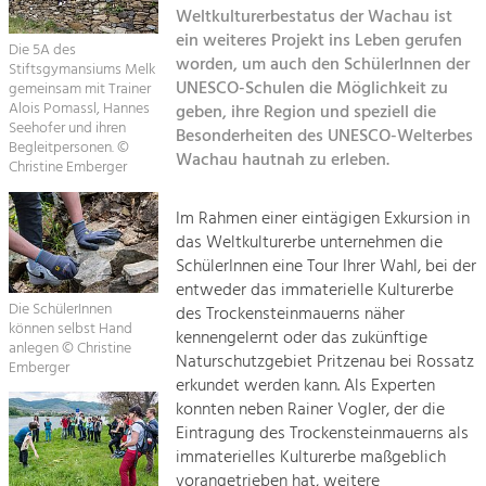
Kirchen am Fluss
Managing and Caring for the Cultural
Weltkulturerbestatus der Wachau ist
Landscape.
ein weiteres Projekt ins Leben gerufen
Die 5A des
Suche
worden, um auch den SchülerInnen der
Stiftsgymansiums Melk
Tourism
UNESCO-Schulen die Möglichkeit zu
gemeinsam mit Trainer
Offer Development and Positioning
Alois Pomassl, Hannes
geben, ihre Region und speziell die
Impressum
Seehofer und ihren
Besonderheiten des UNESCO-Welterbes
Begleitpersonen. ©
Wachau hautnah zu erleben.
Kontakt
Art & Culture
Christine Emberger
Crafts, Science and Research.
Im Rahmen einer eintägigen Exkursion in
das Weltkulturerbe unternehmen die
Social Affairs, Education
SchülerInnen eine Tour Ihrer Wahl, bei der
entweder das immaterielle Kulturerbe
& Identity
Die SchülerInnen
des Trockensteinmauerns näher
Equality, Youth and Integration.
können selbst Hand
kennengelernt oder das zukünftige
anlegen © Christine
Mobility & Energy
Naturschutzgebiet Pritzenau bei Rossatz
Emberger
erkundet werden kann. Als Experten
Climate Change, Public Transport and
Renewable Energy.
konnten neben Rainer Vogler, der die
Eintragung des Trockensteinmauerns als
Economy
immaterielles Kulturerbe maßgeblich
vorangetrieben hat, weitere
Increase in Regional Value Added.