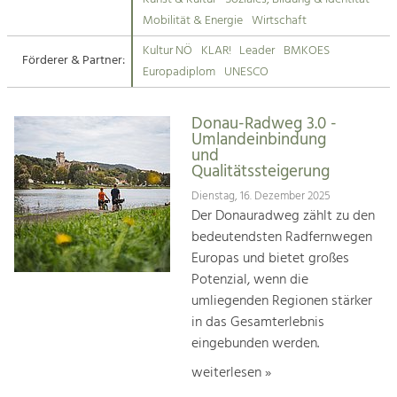
Kirchen am Fluss
Mobilität & Energie
Wirtschaft
Tourismus
Kultur NÖ
KLAR!
Leader
BMKOES
Angebotsentwicklung und
Förderer & Partner:
Suche
Europadiplom
UNESCO
Positionierung.
Impressum
Kunst & Kultur
Donau-Radweg 3.0 -
Umlandeinbindung
Handwerk, Wissenschaft und Forschung.
Kontakt
und
Qualitätssteigerung
Soziales, Bildung &
Dienstag, 16. Dezember 2025
Der Donauradweg zählt zu den
Identität
bedeutendsten Radfernwegen
Gleichberechtigung, Jugend und
Integration
Europas und bietet großes
Mobilität & Energie
Potenzial, wenn die
Klimawandel, öffentlicher Verkehr und
umliegenden Regionen stärker
erneuerbare Energie
in das Gesamterlebnis
eingebunden werden.
Wirtschaft
Steigerung regionaler Wertschöpfung
weiterlesen »