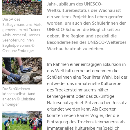
Jahr-Jubiläum des UNESCO-
Kirchen am Fluss
Weltkulturerbestatus der Wachau ist
Tourismus
ein weiteres Projekt ins Leben gerufen
Angebotsentwicklung und
Die 5A des
Suche
worden, um auch den SchülerInnen der
Positionierung.
Stiftsgymansiums Melk
UNESCO-Schulen die Möglichkeit zu
gemeinsam mit Trainer
Alois Pomassl, Hannes
geben, ihre Region und speziell die
Impressum
Kunst & Kultur
Seehofer und ihren
Besonderheiten des UNESCO-Welterbes
Handwerk, Wissenschaft und Forschung.
Begleitpersonen. ©
Wachau hautnah zu erleben.
Kontakt
Christine Emberger
Soziales, Bildung &
Im Rahmen einer eintägigen Exkursion in
das Weltkulturerbe unternehmen die
Identität
SchülerInnen eine Tour Ihrer Wahl, bei der
Gleichberechtigung, Jugend und
Integration
entweder das immaterielle Kulturerbe
Die SchülerInnen
Mobilität & Energie
des Trockensteinmauerns näher
können selbst Hand
kennengelernt oder das zukünftige
Klimawandel, öffentlicher Verkehr und
anlegen © Christine
erneuerbare Energie
Naturschutzgebiet Pritzenau bei Rossatz
Emberger
erkundet werden kann. Als Experten
Wirtschaft
konnten neben Rainer Vogler, der die
Eintragung des Trockensteinmauerns als
Steigerung regionaler Wertschöpfung
immaterielles Kulturerbe maßgeblich