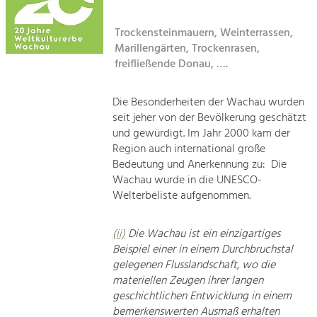
Kirchen am Fluss
Tourismus
Trockensteinmauern, Weinterrassen,
Marillengärten, Trockenrasen,
Angebotsentwicklung und
Suche
Positionierung.
freifließende Donau, ….
Impressum
Kunst & Kultur
Die Besonderheiten der Wachau wurden
Handwerk, Wissenschaft und Forschung.
seit jeher von der Bevölkerung geschätzt
Kontakt
und gewürdigt. Im Jahr 2000 kam der
Region auch international große
Soziales, Bildung &
Bedeutung und Anerkennung zu: Die
Identität
Wachau wurde in die UNESCO-
Gleichberechtigung, Jugend und
Welterbeliste aufgenommen.
Integration
Mobilität & Energie
(ii)
Die Wachau ist ein einzigartiges
Klimawandel, öffentlicher Verkehr und
erneuerbare Energie
Beispiel einer in einem Durchbruchstal
gelegenen Flusslandschaft, wo die
materiellen Zeugen ihrer langen
Wirtschaft
geschichtlichen Entwicklung in einem
Steigerung regionaler Wertschöpfung
bemerkenswerten Ausmaß erhalten