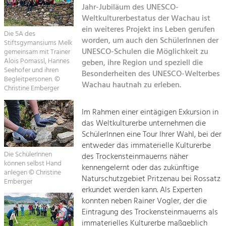
Jahr-Jubiläum des UNESCO-
Kirchen am Fluss
Weltkulturerbestatus der Wachau ist
Tourismus
ein weiteres Projekt ins Leben gerufen
Angebotsentwicklung und
Die 5A des
Suche
worden, um auch den SchülerInnen der
Positionierung.
Stiftsgymansiums Melk
UNESCO-Schulen die Möglichkeit zu
gemeinsam mit Trainer
Alois Pomassl, Hannes
geben, ihre Region und speziell die
Impressum
Kunst & Kultur
Seehofer und ihren
Besonderheiten des UNESCO-Welterbes
Handwerk, Wissenschaft und Forschung.
Begleitpersonen. ©
Wachau hautnah zu erleben.
Kontakt
Christine Emberger
Soziales, Bildung &
Im Rahmen einer eintägigen Exkursion in
das Weltkulturerbe unternehmen die
Identität
SchülerInnen eine Tour Ihrer Wahl, bei der
Gleichberechtigung, Jugend und
Integration
entweder das immaterielle Kulturerbe
Die SchülerInnen
Mobilität & Energie
des Trockensteinmauerns näher
können selbst Hand
kennengelernt oder das zukünftige
Klimawandel, öffentlicher Verkehr und
anlegen © Christine
erneuerbare Energie
Naturschutzgebiet Pritzenau bei Rossatz
Emberger
erkundet werden kann. Als Experten
Wirtschaft
konnten neben Rainer Vogler, der die
Eintragung des Trockensteinmauerns als
Steigerung regionaler Wertschöpfung
immaterielles Kulturerbe maßgeblich