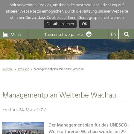
Wir verwenden Cookies, um Ihnen die bestmögliche Erfahrung auf
unserer Webseite zu ermöglichen. Durch die Nutzung unserer Webseite
Themenübersicht
stimmen Sie zu, dass Cookies auf Ihrem Gerät gespeichert werden.
Details ansehen
OK
LEADER
Wachau
Dunkelsteinerwald
Klima
Die Regionalentwicklung in unserer Region ist sehr vielfältig. Deshalb gebe
En
Menü
Themenschwerpunkte
hier eine Übersicht über unsere Themenschwerpunkte. Für mehr Informati
Aktuelles
einfach das Thema anklicken und schon werden alle Projekte in diesem Ko

angezeigt.
Weltkulturerbe Wachau

Natur- &
Wachau
Projekte
Managementplan Welterbe Wachau
Rückblick 25 Jahre Jubiläum

Landschaftsschutz
Pflege, Regulierung und
Naturschutz

Weiterentwicklung.
Managementplan Welterbe Wachau
Baukultur
Architektur

Ortsbild, Baukultur und nachhaltiges
Siedlungswesen.
Freitag, 24. März 2017
Landwirtschaft & Tourismus
Land- & Forstwirtschaft
Der Managementplan für das UNESCO-
Projekte
Bewirtschaftung und Pflege der
Weltkulturerbe Wachau wurde am 29.
Kulturlandschaft.