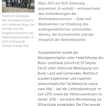
März 2017 auf Stift Göttweig
Kirchen am Fluss
präsentiert. Er enthält – entsprechend
Tourismus
den Anforderungen der
Angebotsentwicklung und
Feierliche Übergabe
Suche
Welterbekonvention – Ziele und
Positionierung.
des Managementplans
Maßnahmen zur Erhaltung des
mit Landesrat Mag. Karl
Wilfing und den
außergewöhnlichen universellen
Impressum
Kunst & Kultur
BürgermeisterInnen der
Wertes, der Authentizität und der
Handwerk, Wissenschaft und Forschung.
Welterbegemeinden im
Integrität der Welterbestätte.
Kontakt
Stift Göttweig ©
Daniela Matejschek
Soziales, Bildung &
Ausgearbeitet wurde der
Managementplan unter Federführung des
Identität
Büros stadtland (Univ.Prof. DI Sibylla
Gleichberechtigung, Jugend und
Integration
Zech) unter intensiver Beteiligung von
Mobilität & Energie
Bund, Land und Gemeinden. Mehrfach
wurden Expertinnen und Experten
Klimawandel, öffentlicher Verkehr und
erneuerbare Energie
unterschiedlicher Fachbereiche sowie
zwei Mal – bei der Leitbildwerkstatt im
Wirtschaft
Juni 2015 sowie der Aktionswerkstatt im
Jänner 2016 – die breite Bevölkerung zur
Steigerung regionaler Wertschöpfung
Mitwirkung eingeladen. Der Plan wurde