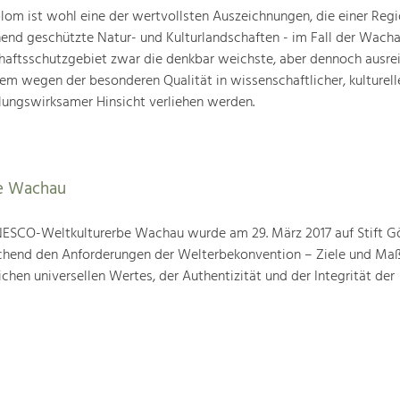
om ist wohl eine der wertvollsten Auszeichnungen, die einer Regio
end geschützte Natur- und Kulturlandschaften - im Fall der Wachau
chaftsschutzgebiet zwar die denkbar weichste, aber dennoch ausre
lem wegen der besonderen Qualität in wissenschaftlicher, kulturelle
lungswirksamer Hinsicht verliehen werden.
e Wachau
ESCO-Weltkulturerbe Wachau wurde am 29. März 2017 auf Stift G
prechend den Anforderungen der Welterbekonvention – Ziele und M
hen universellen Wertes, der Authentizität und der Integrität der