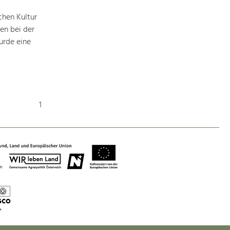
chen Kultur
en bei der
urde eine
1