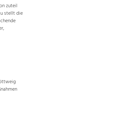
Identität
n zuteil
Gleichberechtigung, Jugend und
Integration
 stellt die
ichende
Mobilität & Energie
r,
Klimawandel, öffentlicher Verkehr und
erneuerbare Energie
Wirtschaft
Steigerung regionaler Wertschöpfung
öttweig
aßnahmen