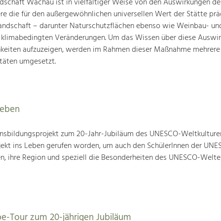
schaft Wachau ist in vielfältiger Weise von den Auswirkungen de
ere die für den außergewöhnlichen universellen Wert der Stätte pr
landschaft – darunter Naturschutzflächen ebenso wie Weinbau- un
n klimabedingten Veränderungen. Um das Wissen über diese Auswi
hkeiten aufzuzeigen, werden im Rahmen dieser Maßnahme mehrere
täten umgesetzt.
leben
nsbildungsprojekt zum 20-Jahr-Jubiläum des UNESCO-Weltkulture
ojekt ins Leben gerufen worden, um auch den SchülerInnen der UN
en, ihre Region und speziell die Besonderheiten des UNESCO-Welte
be-Tour zum 20-jährigen Jubiläum