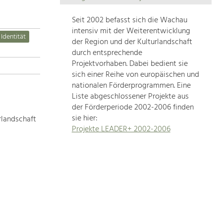
Die
Regionalentwicklung
Seit 2002 befasst sich die Wachau
in
intensiv mit der Weiterentwicklung
 Identität
unserer
der Region und der Kulturlandschaft
Region
durch entsprechende
ist
Projektvorhaben. Dabei bedient sie
sich einer Reihe von europäischen und
sehr
nationalen Förderprogrammen. Eine
vielfältig.
Liste abgeschlossener Projekte aus
Deshalb
der Förderperiode 2002-2006 finden
geben
sie hier:
rlandschaft
wir
Projekte LEADER+ 2002-2006
hier
eine
Übersicht
über
unsere
Themenschwerpunkte.
Für
mehr