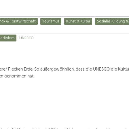
nd- & Forstwirtschaft
Tourismus
Kunst & Kultur
Soziales, Bildung &
padiplom
UNESCO
rer Flecken Erde. So außergewöhnlich, dass die UNESCO die Kultu
ten genommen hat.