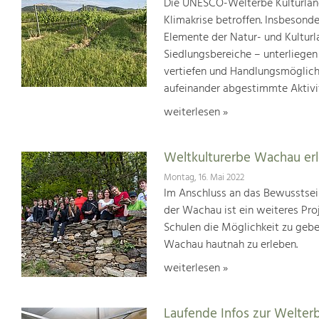
Die UNESCO-Welterbe Kulturland
Klimakrise betroffen. Insbesond
Elemente der Natur- und Kultur
Siedlungsbereiche – unterliege
vertiefen und Handlungsmöglic
aufeinander abgestimmte Aktivi
weiterlesen »
Weltkulturerbe Wachau er
Montag, 16. Mai 2022
Im Anschluss an das Bewusstsei
der Wachau ist ein weiteres Pr
Schulen die Möglichkeit zu geb
Wachau hautnah zu erleben.
weiterlesen »
Laufende Infos zur Welter