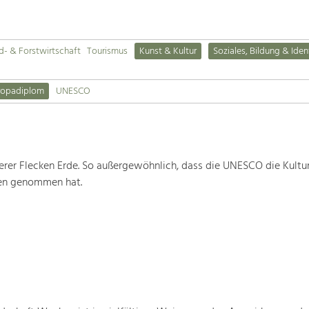
d- & Forstwirtschaft
Tourismus
Kunst & Kultur
Soziales, Bildung & Iden
ropadiplom
UNESCO
rer Flecken Erde. So außergewöhnlich, dass die UNESCO die Kultu
ten genommen hat.