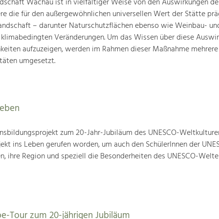
schaft Wachau ist in vielfältiger Weise von den Auswirkungen de
ere die für den außergewöhnlichen universellen Wert der Stätte pr
landschaft – darunter Naturschutzflächen ebenso wie Weinbau- un
n klimabedingten Veränderungen. Um das Wissen über diese Auswi
hkeiten aufzuzeigen, werden im Rahmen dieser Maßnahme mehrere
täten umgesetzt.
leben
nsbildungsprojekt zum 20-Jahr-Jubiläum des UNESCO-Weltkulture
ojekt ins Leben gerufen worden, um auch den SchülerInnen der UN
en, ihre Region und speziell die Besonderheiten des UNESCO-Welte
be-Tour zum 20-jährigen Jubiläum