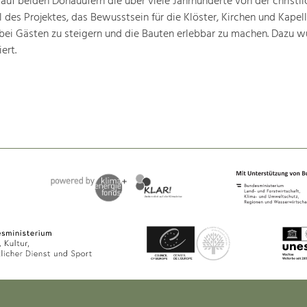
 auf beiden Donauufern die über viele Jahrhunderte von der christli
 des Projektes, das Bewusstsein für die Klöster, Kirchen und Kapell
bei Gästen zu steigern und die Bauten erlebbar zu machen. Dazu w
ert.