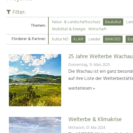
Filter:
Natur- & Landschaftsschutz
Baukultur
Lan
Themen:
Mobilität & Energie
Wirtschaft
Förderer & Partner:
Kultur NÖ
KLAR!
Leader
BMKOES
Eu
25 Jahre Welterbe Wachau
Donnerstag, 13. März 2025
Die Wachau ist ein ganz besonde
auf ihre Liste der Welterbestät
weiterlesen »
Welterbe & Klimakrise
Mittwoch, 01. Mai 2024