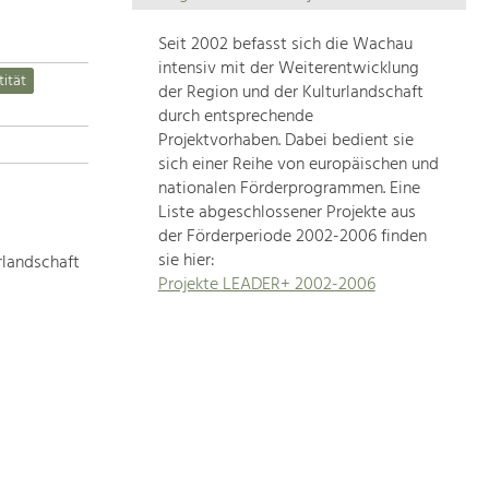
Die
Regionalentwicklung
Seit 2002 befasst sich die Wachau
in
intensiv mit der Weiterentwicklung
tität
unserer
der Region und der Kulturlandschaft
Region
durch entsprechende
ist
Projektvorhaben. Dabei bedient sie
sich einer Reihe von europäischen und
sehr
nationalen Förderprogrammen. Eine
vielfältig.
Liste abgeschlossener Projekte aus
Deshalb
der Förderperiode 2002-2006 finden
geben
sie hier:
rlandschaft
wir
Projekte LEADER+ 2002-2006
hier
eine
Übersicht
über
unsere
Themenschwerpunkte.
Für
mehr