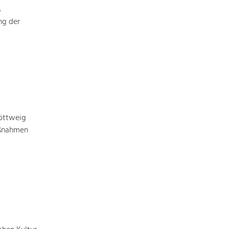
Identität
s
Gleichberechtigung, Jugend und
Integration
ng der
Mobilität & Energie
Klimawandel, öffentlicher Verkehr und
erneuerbare Energie
Wirtschaft
Steigerung regionaler Wertschöpfung
öttweig
aßnahmen