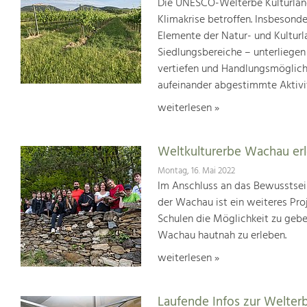
Die UNESCO-Welterbe Kulturland
Klimakrise betroffen. Insbesond
Elemente der Natur- und Kultur
Siedlungsbereiche – unterliege
vertiefen und Handlungsmöglic
aufeinander abgestimmte Aktivi
weiterlesen »
Weltkulturerbe Wachau er
Montag, 16. Mai 2022
Im Anschluss an das Bewusstsei
der Wachau ist ein weiteres Pr
Schulen die Möglichkeit zu geb
Wachau hautnah zu erleben.
weiterlesen »
Laufende Infos zur Welter