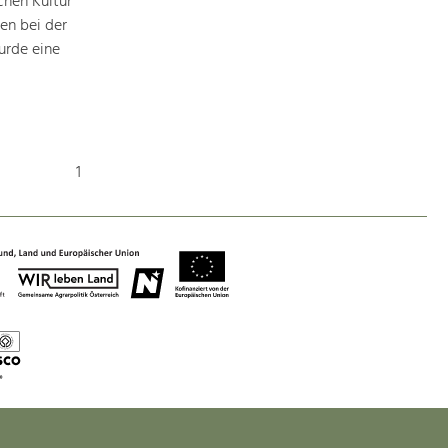
chen Kultur
en bei der
urde eine
1