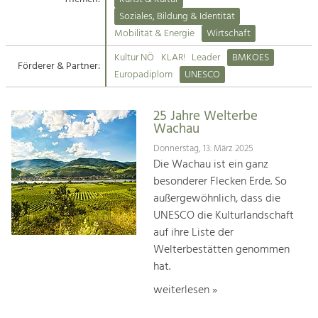
Kirchen am Fluss
Soziales, Bildung & Identität
Tourismus
Mobilität & Energie
Wirtschaft
Angebotsentwicklung und
Suche
Kultur NÖ
KLAR!
Leader
BMKOES
Positionierung.
Förderer & Partner:
Europadiplom
UNESCO
Impressum
Kunst & Kultur
Handwerk, Wissenschaft und Forschung.
25 Jahre Welterbe
Kontakt
Wachau
Donnerstag, 13. März 2025
Soziales, Bildung &
Die Wachau ist ein ganz
Identität
besonderer Flecken Erde. So
Gleichberechtigung, Jugend und
außergewöhnlich, dass die
Integration
UNESCO die Kulturlandschaft
Mobilität & Energie
auf ihre Liste der
Klimawandel, öffentlicher Verkehr und
erneuerbare Energie
Welterbestätten genommen
hat.
Wirtschaft
weiterlesen »
Steigerung regionaler Wertschöpfung