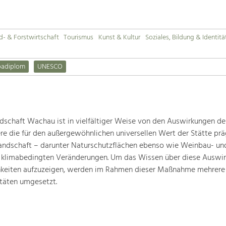
d- & Forstwirtschaft
Tourismus
Kunst & Kultur
Soziales, Bildung & Identitä
padiplom
UNESCO
schaft Wachau ist in vielfältiger Weise von den Auswirkungen de
ere die für den außergewöhnlichen universellen Wert der Stätte pr
landschaft – darunter Naturschutzflächen ebenso wie Weinbau- un
n klimabedingten Veränderungen. Um das Wissen über diese Auswi
hkeiten aufzuzeigen, werden im Rahmen dieser Maßnahme mehrere
täten umgesetzt.