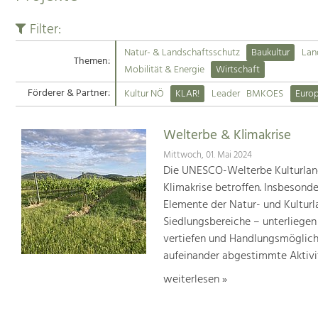
Filter:
Natur- & Landschaftsschutz
Baukultur
Lan
Themen:
Mobilität & Energie
Wirtschaft
Förderer & Partner:
Kultur NÖ
KLAR!
Leader
BMKOES
Euro
Welterbe & Klimakrise
Mittwoch, 01. Mai 2024
Die UNESCO-Welterbe Kulturland
Klimakrise betroffen. Insbesond
Elemente der Natur- und Kultur
Siedlungsbereiche – unterliege
vertiefen und Handlungsmöglic
aufeinander abgestimmte Aktivi
weiterlesen »