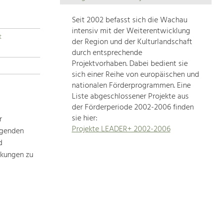
Die
Regionalentwicklung
Seit 2002 befasst sich die Wachau
in
intensiv mit der Weiterentwicklung
t
unserer
der Region und der Kulturlandschaft
Region
durch entsprechende
ist
Projektvorhaben. Dabei bedient sie
sich einer Reihe von europäischen und
sehr
nationalen Förderprogrammen. Eine
vielfältig.
Liste abgeschlossener Projekte aus
Deshalb
der Förderperiode 2002-2006 finden
geben
sie hier:
r
wir
Projekte LEADER+ 2002-2006
ägenden
hier
d
eine
Übersicht
rkungen zu
über
unsere
Themenschwerpunkte.
Für
mehr