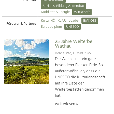
Kirchen am Fluss
Soziales, Bildung & Identität
Tourismus
Mobilität & Energie
Wirtschaft
Angebotsentwicklung und
Suche
Kultur NÖ
KLAR!
Leader
BMKOES
Positionierung.
Förderer & Partner:
Europadiplom
UNESCO
Impressum
Kunst & Kultur
Handwerk, Wissenschaft und Forschung.
25 Jahre Welterbe
Kontakt
Wachau
Donnerstag, 13. März 2025
Soziales, Bildung &
Die Wachau ist ein ganz
Identität
besonderer Flecken Erde. So
Gleichberechtigung, Jugend und
außergewöhnlich, dass die
Integration
UNESCO die Kulturlandschaft
Mobilität & Energie
auf ihre Liste der
Klimawandel, öffentlicher Verkehr und
erneuerbare Energie
Welterbestätten genommen
hat.
Wirtschaft
weiterlesen »
Steigerung regionaler Wertschöpfung