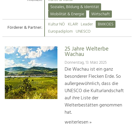
Kirchen am Fluss
Soziales, Bildung & Identität
Tourismus
Mobilität & Energie
Wirtschaft
Angebotsentwicklung und
Suche
Kultur NÖ
KLAR!
Leader
BMKOES
Positionierung.
Förderer & Partner:
Europadiplom
UNESCO
Impressum
Kunst & Kultur
Handwerk, Wissenschaft und Forschung.
25 Jahre Welterbe
Kontakt
Wachau
Donnerstag, 13. März 2025
Soziales, Bildung &
Die Wachau ist ein ganz
Identität
besonderer Flecken Erde. So
Gleichberechtigung, Jugend und
außergewöhnlich, dass die
Integration
UNESCO die Kulturlandschaft
Mobilität & Energie
auf ihre Liste der
Klimawandel, öffentlicher Verkehr und
erneuerbare Energie
Welterbestätten genommen
hat.
Wirtschaft
weiterlesen »
Steigerung regionaler Wertschöpfung