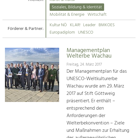
Kirchen am Fluss
Soziales, Bildung & Identität
Tourismus
Mobilität & Energie
Wirtschaft
Angebotsentwicklung und
Suche
Kultur NÖ
KLAR!
Leader
BMKOES
Positionierung.
Förderer & Partner:
Europadiplom
UNESCO
Impressum
Kunst & Kultur
Handwerk, Wissenschaft und Forschung.
Managementplan
Kontakt
Welterbe Wachau
Freitag, 24. März 2017
Soziales, Bildung &
Der Managementplan für das
Identität
UNESCO-Weltkulturerbe
Gleichberechtigung, Jugend und
Wachau wurde am 29. März
Integration
2017 auf Stift Göttweig
Mobilität & Energie
präsentiert. Er enthält –
Klimawandel, öffentlicher Verkehr und
erneuerbare Energie
entsprechend den
Anforderungen der
Wirtschaft
Welterbekonvention – Ziele
Steigerung regionaler Wertschöpfung
und Maßnahmen zur Erhaltung