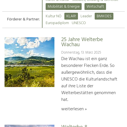
Kirchen am Fluss
Mobilität & Energie
Wirtschaft
Tourismus
Kultur NÖ
KLAR!
Leader
BMKOES
Angebotsentwicklung und
Förderer & Partner:
Suche
Europadiplom
UNESCO
Positionierung.
Impressum
Kunst & Kultur
25 Jahre Welterbe
Wachau
Handwerk, Wissenschaft und Forschung.
Kontakt
Donnerstag, 13. März 2025
Die Wachau ist ein ganz
Soziales, Bildung &
besonderer Flecken Erde. So
Identität
außergewöhnlich, dass die
Gleichberechtigung, Jugend und
UNESCO die Kulturlandschaft
Integration
auf ihre Liste der
Mobilität & Energie
Welterbestätten genommen
Klimawandel, öffentlicher Verkehr und
erneuerbare Energie
hat.
weiterlesen »
Wirtschaft
Steigerung regionaler Wertschöpfung