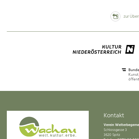
zur Über
Kontakt
Verein Welterbegem
Schlossgasse 3
3620 Spitz