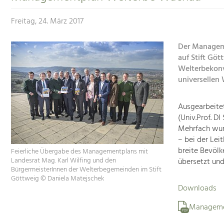
Freitag, 24. März 2017
Der Managem
auf Stift Göt
Welterbekonv
universellen 
Ausgearbeite
(Univ.Prof. D
Mehrfach wur
– bei der Lei
breite Bevölk
Feierliche Übergabe des Managementplans mit
Landesrat Mag. Karl Wilfing und den
übersetzt un
BürgermeisterInnen der Welterbegemeinden im Stift
Göttweig © Daniela Matejschek
Downloads
Manageme
PDF