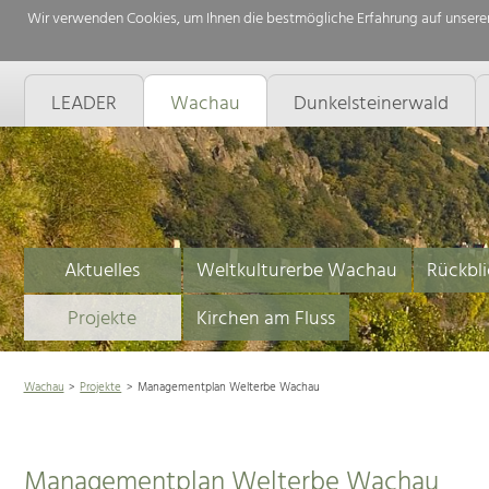
Wir verwenden Cookies, um Ihnen die bestmögliche Erfahrung auf unserer
LEADER
Wachau
Dunkelsteinerwald
Aktuelles
Weltkulturerbe Wachau
Rückbli
Projekte
Kirchen am Fluss
Wachau
Projekte
Managementplan Welterbe Wachau
Managementplan Welterbe Wachau