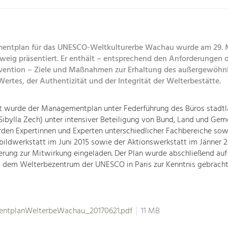
entplan für das UNESCO-Weltkulturerbe Wachau wurde am 29. M
tweig präsentiert. Er enthält – entsprechend den Anforderungen 
ention – Ziele und Maßnahmen zur Erhaltung des außergewöhn
Wertes, der Authentizität und der Integrität der Welterbestätte.
t wurde der Managementplan unter Federführung des Büros stadt
I Sibylla Zech) unter intensiver Beteiligung von Bund, Land und Gem
den Expertinnen und Experten unterschiedlicher Fachbereiche sow
tbildwerkstatt im Juni 2015 sowie der Aktionswerkstatt im Jänner 2
erung zur Mitwirkung eingeladen. Der Plan wurde abschließend auf
d dem Welterbezentrum der UNESCO in Paris zur Kenntnis gebracht
ntplanWelterbeWachau_20170621.pdf
11 MB