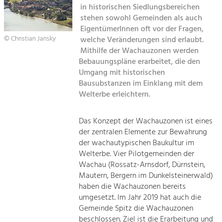
in historischen Siedlungsbereichen
Kirchen am Fluss
stehen sowohl Gemeinden als auch
Tourismus
EigentümerInnen oft vor der Fragen,
Angebotsentwicklung und
Suche
© Christian Jansky
welche Veränderungen sind erlaubt.
Positionierung.
Mithilfe der Wachauzonen werden
Bebauungspläne erarbeitet, die den
Impressum
Kunst & Kultur
Umgang mit historischen
Handwerk, Wissenschaft und Forschung.
Bausubstanzen im Einklang mit dem
Kontakt
Welterbe erleichtern.
Soziales, Bildung &
Das Konzept der Wachauzonen ist eines
Identität
der zentralen Elemente zur Bewahrung
Gleichberechtigung, Jugend und
Integration
der wachautypischen Baukultur im
Mobilität & Energie
Welterbe. Vier Pilotgemeinden der
Wachau (Rossatz-Arnsdorf, Dürnstein,
Klimawandel, öffentlicher Verkehr und
erneuerbare Energie
Mautern, Bergern im Dunkelsteinerwald)
haben die Wachauzonen bereits
Wirtschaft
umgesetzt. Im Jahr 2019 hat auch die
Gemeinde Spitz die Wachauzonen
Steigerung regionaler Wertschöpfung
beschlossen. Ziel ist die Erarbeitung und