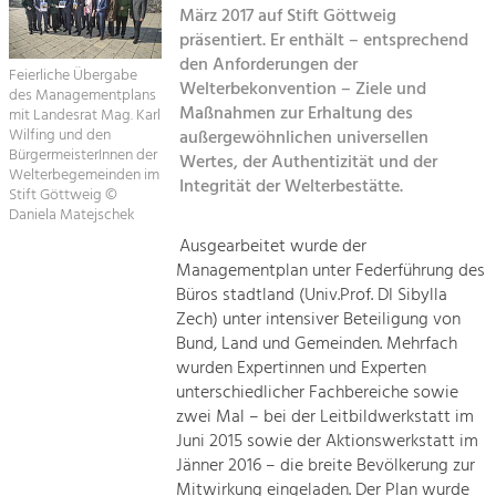
März 2017 auf Stift Göttweig
Kirchen am Fluss
präsentiert. Er enthält – entsprechend
Tourismus
den Anforderungen der
Angebotsentwicklung und
Feierliche Übergabe
Suche
Welterbekonvention – Ziele und
Positionierung.
des Managementplans
Maßnahmen zur Erhaltung des
mit Landesrat Mag. Karl
Wilfing und den
außergewöhnlichen universellen
Impressum
Kunst & Kultur
BürgermeisterInnen der
Wertes, der Authentizität und der
Handwerk, Wissenschaft und Forschung.
Welterbegemeinden im
Integrität der Welterbestätte.
Kontakt
Stift Göttweig ©
Daniela Matejschek
Soziales, Bildung &
Ausgearbeitet wurde der
Managementplan unter Federführung des
Identität
Büros stadtland (Univ.Prof. DI Sibylla
Gleichberechtigung, Jugend und
Integration
Zech) unter intensiver Beteiligung von
Mobilität & Energie
Bund, Land und Gemeinden. Mehrfach
wurden Expertinnen und Experten
Klimawandel, öffentlicher Verkehr und
erneuerbare Energie
unterschiedlicher Fachbereiche sowie
zwei Mal – bei der Leitbildwerkstatt im
Wirtschaft
Juni 2015 sowie der Aktionswerkstatt im
Jänner 2016 – die breite Bevölkerung zur
Steigerung regionaler Wertschöpfung
Mitwirkung eingeladen. Der Plan wurde