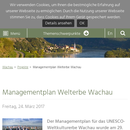
Wir verwenden Cookies, um Ihnen die bestmögliche Erfahrung auf
unserer Webseite zu ermöglichen. Durch die Nutzung unserer Webseite
Themenübersicht
stimmen Sie zu, dass Cookies auf Ihrem Gerät gespeichert werden.
Details ansehen
OK
LEADER
Wachau
Dunkelsteinerwald
Klima
Die Regionalentwicklung in unserer Region ist sehr vielfältig. Deshalb gebe
En
Menü
Themenschwerpunkte
hier eine Übersicht über unsere Themenschwerpunkte. Für mehr Informati
Aktuelles
einfach das Thema anklicken und schon werden alle Projekte in diesem Ko

angezeigt.
Weltkulturerbe Wachau

Natur- &
Wachau
Projekte
Managementplan Welterbe Wachau
Rückblick 25 Jahre Jubiläum

Landschaftsschutz
Pflege, Regulierung und
Naturschutz

Weiterentwicklung.
Managementplan Welterbe Wachau
Baukultur
Architektur

Ortsbild, Baukultur und nachhaltiges
Siedlungswesen.
Freitag, 24. März 2017
Landwirtschaft & Tourismus
Land- & Forstwirtschaft
Der Managementplan für das UNESCO-
Projekte
Bewirtschaftung und Pflege der
Weltkulturerbe Wachau wurde am 29.
Kulturlandschaft.