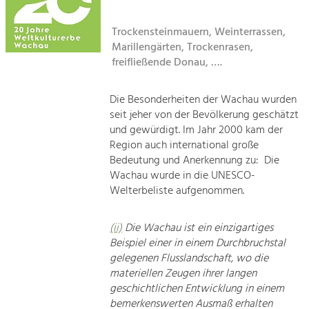
Kirchen am Fluss
Tourismus
Trockensteinmauern, Weinterrassen,
Marillengärten, Trockenrasen,
Angebotsentwicklung und
Suche
Positionierung.
freifließende Donau, ….
Impressum
Kunst & Kultur
Die Besonderheiten der Wachau wurden
Handwerk, Wissenschaft und Forschung.
seit jeher von der Bevölkerung geschätzt
Kontakt
und gewürdigt. Im Jahr 2000 kam der
Region auch international große
Soziales, Bildung &
Bedeutung und Anerkennung zu: Die
Identität
Wachau wurde in die UNESCO-
Gleichberechtigung, Jugend und
Welterbeliste aufgenommen.
Integration
Mobilität & Energie
(ii)
Die Wachau ist ein einzigartiges
Klimawandel, öffentlicher Verkehr und
erneuerbare Energie
Beispiel einer in einem Durchbruchstal
gelegenen Flusslandschaft, wo die
materiellen Zeugen ihrer langen
Wirtschaft
geschichtlichen Entwicklung in einem
Steigerung regionaler Wertschöpfung
bemerkenswerten Ausmaß erhalten