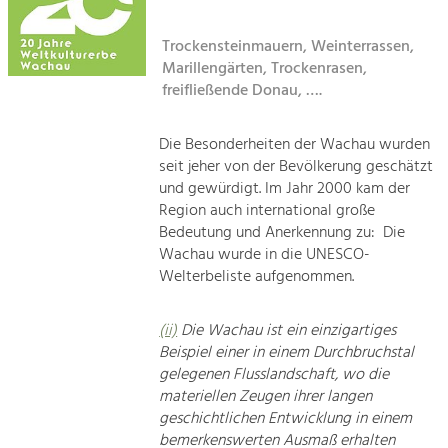
Kirchen am Fluss
Tourismus
Trockensteinmauern, Weinterrassen,
Marillengärten, Trockenrasen,
Angebotsentwicklung und
Suche
Positionierung.
freifließende Donau, ….
Impressum
Kunst & Kultur
Die Besonderheiten der Wachau wurden
Handwerk, Wissenschaft und Forschung.
seit jeher von der Bevölkerung geschätzt
Kontakt
und gewürdigt. Im Jahr 2000 kam der
Region auch international große
Soziales, Bildung &
Bedeutung und Anerkennung zu: Die
Identität
Wachau wurde in die UNESCO-
Gleichberechtigung, Jugend und
Welterbeliste aufgenommen.
Integration
Mobilität & Energie
(ii)
Die Wachau ist ein einzigartiges
Klimawandel, öffentlicher Verkehr und
erneuerbare Energie
Beispiel einer in einem Durchbruchstal
gelegenen Flusslandschaft, wo die
materiellen Zeugen ihrer langen
Wirtschaft
geschichtlichen Entwicklung in einem
Steigerung regionaler Wertschöpfung
bemerkenswerten Ausmaß erhalten