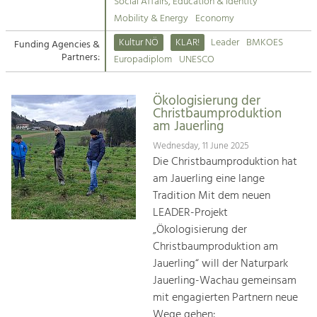
Kirchen am Fluss
Managing and Caring for the Cultural
Social Affairs, Education & Identity
Landscape.
Mobility & Energy
Economy
Suche
Kultur NÖ
KLAR!
Leader
BMKOES
Funding Agencies &
Tourism
Partners:
Europadiplom
UNESCO
Offer Development and Positioning
Impressum
Ökologisierung der
Kontakt
Art & Culture
Christbaumproduktion
am Jauerling
Crafts, Science and Research.
Wednesday, 11 June 2025
Die Christbaumproduktion hat
Social Affairs, Education
am Jauerling eine lange
& Identity
Tradition Mit dem neuen
Equality, Youth and Integration.
LEADER-Projekt
„Ökologisierung der
Mobility & Energy
Christbaumproduktion am
Climate Change, Public Transport and
Renewable Energy.
Jauerling“ will der Naturpark
Jauerling-Wachau gemeinsam
Economy
mit engagierten Partnern neue
Increase in Regional Value Added.
Wege gehen: