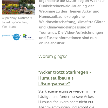
Kirchen am Fluss
organisierte die KLAR!-Region Wachau-
Managing and Caring for the Cultural
Landscape.
Dunkelsteinerwald-Jauerling vier
Webinare zu den Themen Acker und
Suche
Tourism
Humusaufbau, ökologische
© pixabay, Naturpark
Waldbewirtschaftung, klimafitte Gärten
Offer Development and Positioning
Jauerling-Wachau,
Impressum
Weinfranz
und Klimawandelanpassung im
Tourismus. Die Video-Aufzeichnungen
Kontakt
Art & Culture
und Zusatzinformationen sind nun
online abrufbar.
Crafts, Science and Research.
Worum ging's?
Social Affairs, Education
& Identity
Equality, Youth and Integration.
"Acker trotzt Starkregen -
Humusaufbau als
Mobility & Energy
Lösungsansatz"
Climate Change, Public Transport and
Renewable Energy.
Starkregenereignisse werden immer
häufiger und fordern unsere Äcker.
Economy
Humusaufbau verhindert nicht nur
Increase in Regional Value Added.
Abschwemmungen und erhöht die