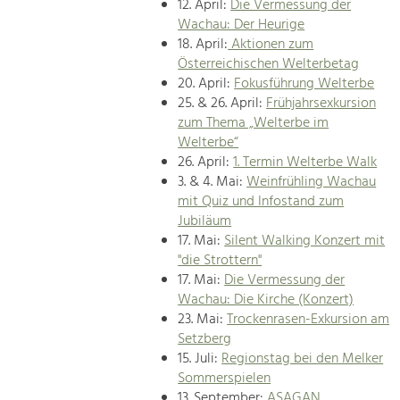
12. April:
Die Vermessung der
Wachau: Der Heurige
18. April:
Aktionen zum
Österreichischen Welterbetag
20. April:
Fokusführung Welterbe
25. & 26. April:
Frühjahrsexkursion
zum Thema „Welterbe im
Welterbe“
26. April:
1. Termin Welterbe Walk
3. & 4. Mai:
Weinfrühling Wachau
mit Quiz und Infostand zum
Jubiläum
17. Mai:
Silent Walking Konzert mit
"die Strottern"
17. Mai:
Die Vermessung der
Wachau: Die Kirche (Konzert)
23. Mai:
Trockenrasen-Exkursion am
Setzberg
15. Juli:
Regionstag bei den Melker
Sommerspielen
13. September:
ASAGAN