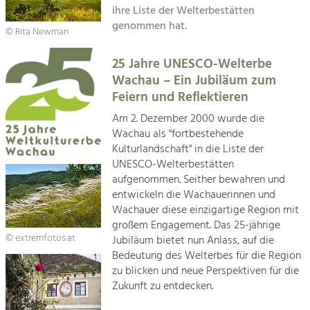
Kirchen am Fluss
Managing and Caring for the Cultural
ihre Liste der Welterbestätten
Landscape.
genommen hat.
© Rita Newman
Suche
Tourism
25 Jahre UNESCO-Welterbe
Offer Development and Positioning
Impressum
Wachau – Ein Jubiläum zum
Feiern und Reflektieren
Kontakt
Art & Culture
Am 2. Dezember 2000 wurde die
Crafts, Science and Research.
Wachau als "fortbestehende
Kulturlandschaft" in die Liste der
UNESCO-Welterbestätten
Social Affairs, Education
aufgenommen. Seither bewahren und
& Identity
entwickeln die Wachauerinnen und
Equality, Youth and Integration.
Wachauer diese einzigartige Region mit
großem Engagement. Das 25-jährige
Mobility & Energy
© extremfotos.at
Jubiläum bietet nun Anlass, auf die
Climate Change, Public Transport and
Bedeutung des Welterbes für die Region
Renewable Energy.
zu blicken und neue Perspektiven für die
Zukunft zu entdecken.
Economy
Increase in Regional Value Added.