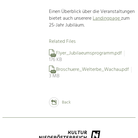
Einen Überblick über die Veranstaltungen
bietet auch unserere
Landingpage
zum
25-Jahr Jubiläum.
Related Files
Flyer_Jubilaeumsprogramm.pdf
PDF
176 KB
Broschuere_Welterbe_Wachau.pdf
PDF
3 MB
Back