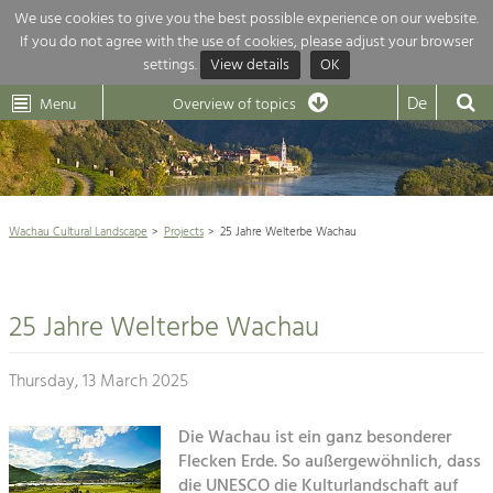
We use cookies to give you the best possible experience on our website.
If you do not agree with the use of cookies, please adjust your browser
Overview of topics
settings.
View details
OK
Wachau-
Wachau
Dunkelsteinerwald
Klima
Dunkelsteinerwald
Cultural
De
Menu
Landscape
Overview of topics
Development within our region is extremely diverse. Which is why we
News
provide you with an overview of our main topics here. For more

information, simply click on the topic to see all projects in this context.
Wachau Cultural Landscape

Wachau Cultural Landscape
Projects
25 Jahre Welterbe Wachau
Rückblick 25 Jahre Jubiläum

Nature & Landscape
Nature conservation

Conservation
25 Jahre Welterbe Wachau
Maintenance, Regulation and Further
Architecture

Development.
Building Culture
Thursday, 13 March 2025
Agriculture & Tourism
Site, Building Culture and Sustainable
Settlements.
Die Wachau ist ein ganz besonderer
Projects
Flecken Erde. So außergewöhnlich, dass
Agriculture & Forestry
die UNESCO die Kulturlandschaft auf