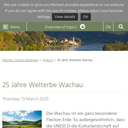
We use cookies to give you the best possible experience on our website.
If you do not agree with the use of cookies, please adjust your browser
Overview of topics
settings.
View details
OK
Wachau-
Wachau
Dunkelsteinerwald
Klima
Dunkelsteinerwald
Cultural
De
Menu
Landscape
Overview of topics
Development within our region is extremely diverse. Which is why we
News
provide you with an overview of our main topics here. For more

information, simply click on the topic to see all projects in this context.
Wachau Cultural Landscape

Wachau Cultural Landscape
Projects
25 Jahre Welterbe Wachau
Rückblick 25 Jahre Jubiläum

Nature & Landscape
Nature conservation

Conservation
25 Jahre Welterbe Wachau
Maintenance, Regulation and Further
Architecture

Development.
Building Culture
Thursday, 13 March 2025
Agriculture & Tourism
Site, Building Culture and Sustainable
Settlements.
Die Wachau ist ein ganz besonderer
Projects
Flecken Erde. So außergewöhnlich, dass
Agriculture & Forestry
die UNESCO die Kulturlandschaft auf