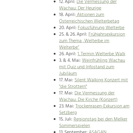
12. April:
Die Vermessung der
Wachau: Der Heurige
18. April:
Aktionen zum
Österreichischen Welterbetag
20. April:
Fokusführung Welterbe
25. & 26. April:
Frühjahrsexkursion
zum Thema „Welterbe im
Welterbe“
26. April:
1. Termin Welterbe Walk
3. & 4. Mai:
Weinfrühling Wachau
mit Quiz und Infostand zum
Jubiläum
17. Mai:
Silent Walking Konzert mit
"die Strottern"
17. Mai:
Die Vermessung der
Wachau: Die Kirche (Konzert)
23. Mai:
Trockenrasen-Exkursion am
Setzberg
15. Juli:
Regionstag bei den Melker
Sommerspielen
13. September:
ASAGAN