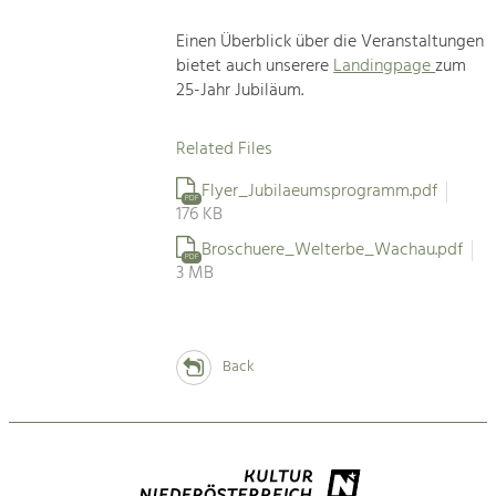
Einen Überblick über die Veranstaltungen
bietet auch unserere
Landingpage
zum
25-Jahr Jubiläum.
Related Files
Flyer_Jubilaeumsprogramm.pdf
PDF
176 KB
Broschuere_Welterbe_Wachau.pdf
PDF
3 MB
Back