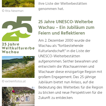
Kirchen am Fluss
Managing and Caring for the Cultural
ihre Liste der Welterbestätten
Landscape.
genommen hat.
© Rita Newman
Suche
Tourism
25 Jahre UNESCO-Welterbe
Offer Development and Positioning
Impressum
Wachau – Ein Jubiläum zum
Feiern und Reflektieren
Kontakt
Art & Culture
Am 2. Dezember 2000 wurde die
Crafts, Science and Research.
Wachau als "fortbestehende
Kulturlandschaft" in die Liste der
UNESCO-Welterbestätten
Social Affairs, Education
aufgenommen. Seither bewahren und
& Identity
entwickeln die Wachauerinnen und
Equality, Youth and Integration.
Wachauer diese einzigartige Region mit
großem Engagement. Das 25-jährige
Mobility & Energy
© extremfotos.at
Jubiläum bietet nun Anlass, auf die
Climate Change, Public Transport and
Bedeutung des Welterbes für die Region
Renewable Energy.
zu blicken und neue Perspektiven für die
Zukunft zu entdecken.
Economy
Increase in Regional Value Added.