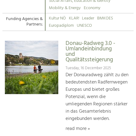
Kirchen am Fluss
Managing and Caring for the Cultural
Social Affairs, Education & Identity
Landscape.
Mobility & Energy
Economy
Suche
Kultur NÖ
KLAR!
Leader
BMKOES
Funding Agencies &
Tourism
Partners:
Europadiplom
UNESCO
Offer Development and Positioning
Impressum
Donau-Radweg 3.0 -
Kontakt
Art & Culture
Umlandeinbindung
und
Crafts, Science and Research.
Qualitätssteigerung
Tuesday, 16 December 2025
Social Affairs, Education
Der Donauradweg zählt zu den
& Identity
bedeutendsten Radfernwegen
Equality, Youth and Integration.
Europas und bietet großes
Potenzial, wenn die
Mobility & Energy
umliegenden Regionen stärker
Climate Change, Public Transport and
in das Gesamterlebnis
Renewable Energy.
eingebunden werden.
Economy
read more »
Increase in Regional Value Added.