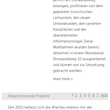
jährlich am Donauradweg
bewegen, profitieren von dem
geplanten touristischen
Leitsystem, den neuen
Umlandrunden, den sanierten
Rastplätzen und der
überarbeiteten
Informationslogik. Diese
Maßnahmen wurden bereits
detailliert in einem Masterplan
Donauradweg 3.0 ausgearbeitet
und können nun zur Umsetzung
gebracht werden.
read more »
1
2
3
4
5
6
7
next
Abgeschlossene Projekte
Seit 2002 befasst sich die Wachau intensiv mit der