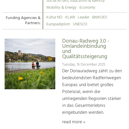
Kirchen am Fluss
Managing and Caring for the Cultural
Social Affairs, Education & Identity
Landscape.
Mobility & Energy
Economy
Suche
Kultur NÖ
KLAR!
Leader
BMKOES
Funding Agencies &
Tourism
Partners:
Europadiplom
UNESCO
Offer Development and Positioning
Impressum
Donau-Radweg 3.0 -
Kontakt
Art & Culture
Umlandeinbindung
und
Crafts, Science and Research.
Qualitätssteigerung
Tuesday, 16 December 2025
Social Affairs, Education
Der Donauradweg zählt zu den
& Identity
bedeutendsten Radfernwegen
Equality, Youth and Integration.
Europas und bietet großes
Potenzial, wenn die
Mobility & Energy
umliegenden Regionen stärker
Climate Change, Public Transport and
in das Gesamterlebnis
Renewable Energy.
eingebunden werden.
Economy
read more »
Increase in Regional Value Added.