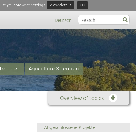
just your browser settings.
View details
OK
Deutsch
tecture
Agriculture & Tourism
Overview of topics
Overview
Abgeschlossene Projekte
of