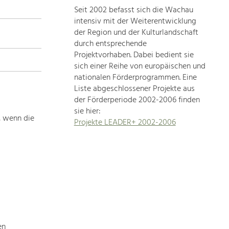
Seit 2002 befasst sich die Wachau
topics
intensiv mit der Weiterentwicklung
der Region und der Kulturlandschaft
Development
durch entsprechende
within
Projektvorhaben. Dabei bedient sie
sich einer Reihe von europäischen und
our
nationalen Förderprogrammen. Eine
region
Liste abgeschlossener Projekte aus
is
der Förderperiode 2002-2006 finden
extremely
sie hier:
diverse.
, wenn die
Projekte LEADER+ 2002-2006
Which
is
why
we
provide
you
with
an
overview
en