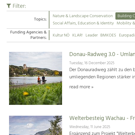
Filter:
Nature & Landscape Conservation
Building C
Topics:
Social Affairs, Education & Identity
Mobility 
Funding Agencies &
Kultur NÖ
KLAR!
Leader
BMKOES
Europad
Partners:
Donau-Radweg 3.0 - Umlan
Tuesday, 16 December 2025
Der Donauradweg zählt zu den b
umliegenden Regionen stärker i
read more »
Welterbesteig Wachau - 
Wednesday, 11 June 2025
Ergänzend zum Projekt "Welterbe