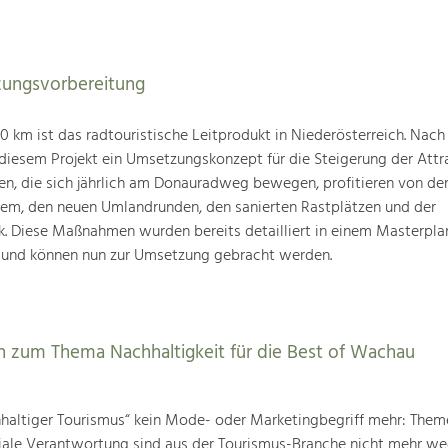
ungsvorbereitung
km ist das radtouristische Leitprodukt in Niederösterreich. Nach
 diesem Projekt ein Umsetzungskonzept für die Steigerung der Attra
den, die sich jährlich am Donauradweg bewegen, profitieren von d
tem, den neuen Umlandrunden, den sanierten Rastplätzen und der
k. Diese Maßnahmen wurden bereits detailliert in einem Masterpla
 und können nun zur Umsetzung gebracht werden.
 zum Thema Nachhaltigkeit für die Best of Wachau
chhaltiger Tourismus“ kein Mode- oder Marketingbegriff mehr: The
iale Verantwortung sind aus der Tourismus-Branche nicht mehr w