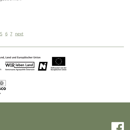
5
6
7
next