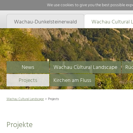
We use cookies to give you the best possible expe
Wachau-Dunkelsteinerwald
Wachau Cultural 
News
Wachau Cultural Landscape
Rüc
Projects
Kirchen am Fluss
Wachau Cultural Landscape
Projects
Projekte