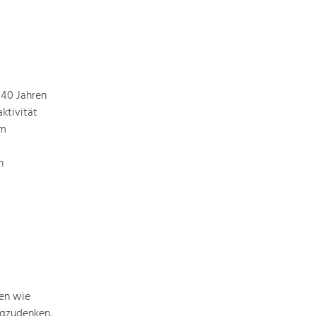
 40 Jahren
ktivität
em
n
men wie
egzudenken.