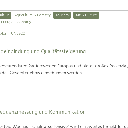
ulture
Agriculture & Forestry
Tourism
Art & Culture
& Energy
Economy
iplom
UNESCO
deinbindung und Qualitätssteigerung
edeutendsten Radfernwegen Europas und bietet großes Potenzial
n das Gesamterlebnis eingebunden werden.
Frequenzmessung und Kommunikation
steig Wachau - Qualitätsoffensive" wird ein zweites Projekt für d