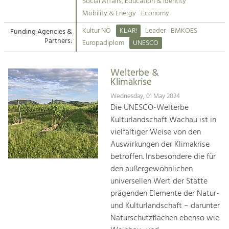
Kirchen am Fluss
Managing and Caring for the Cultural
Social Affairs, Education & Identity
Landscape.
Mobility & Energy
Economy
Suche
Kultur NÖ
KLAR!
Leader
BMKOES
Funding Agencies &
Tourism
Partners:
Europadiplom
UNESCO
Offer Development and Positioning
Impressum
Welterbe &
Kontakt
Art & Culture
Klimakrise
Crafts, Science and Research.
Wednesday, 01 May 2024
Die UNESCO-Welterbe
Kulturlandschaft Wachau ist in
Social Affairs, Education
vielfältiger Weise von den
& Identity
Auswirkungen der Klimakrise
Equality, Youth and Integration.
betroffen. Insbesondere die für
den außergewöhnlichen
Mobility & Energy
universellen Wert der Stätte
Climate Change, Public Transport and
Renewable Energy.
prägenden Elemente der Natur-
und Kulturlandschaft – darunter
Economy
Naturschutzflächen ebenso wie
Increase in Regional Value Added.