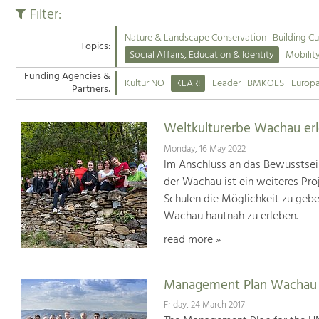
Filter:
Nature & Landscape Conservation
Building Cu
Topics:
Social Affairs, Education & Identity
Mobilit
Funding Agencies &
Kultur NÖ
KLAR!
Leader
BMKOES
Europ
Partners:
Weltkulturerbe Wachau er
Monday, 16 May 2022
Im Anschluss an das Bewusstsei
der Wachau ist ein weiteres Pr
Schulen die Möglichkeit zu geb
Wachau hautnah zu erleben.
read more »
Management Plan Wachau 
Friday, 24 March 2017