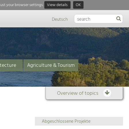
just your browser settings.
View details
OK
Deutsch
tecture
Agriculture & Tourism
Overview of topics
Overview
Abgeschlossene Projekte
of