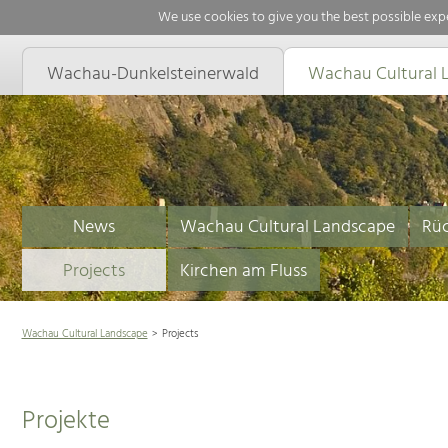
We use cookies to give you the best possible expe
Wachau-Dunkelsteinerwald
Wachau Cultural 
News
Wachau Cultural Landscape
Rüc
Projects
Kirchen am Fluss
Wachau Cultural Landscape
Projects
Projekte