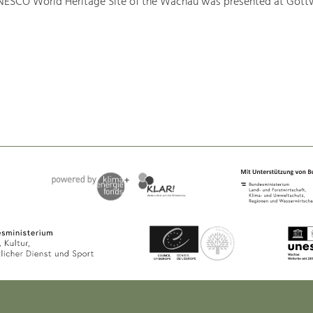
NESCO World Heritage Site of the Wachau was presented at Gött