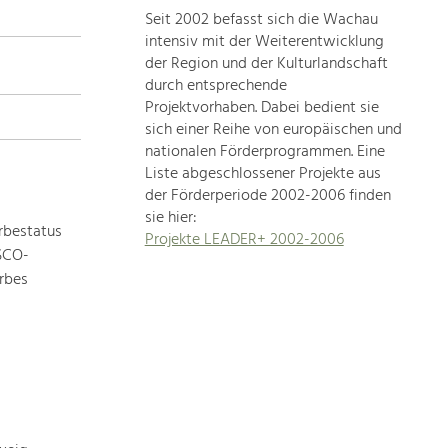
Seit 2002 befasst sich die Wachau
topics
intensiv mit der Weiterentwicklung
der Region und der Kulturlandschaft
Development
durch entsprechende
within
Projektvorhaben. Dabei bedient sie
sich einer Reihe von europäischen und
our
nationalen Förderprogrammen. Eine
region
Liste abgeschlossener Projekte aus
is
der Förderperiode 2002-2006 finden
extremely
sie hier:
diverse.
rbestatus
Projekte LEADER+ 2002-2006
Which
ESCO-
is
rbes
why
we
provide
you
with
an
overview