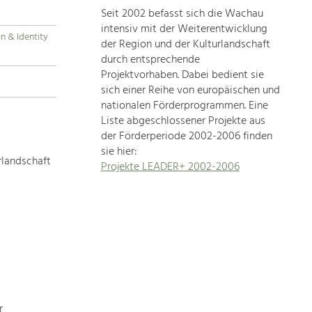
Seit 2002 befasst sich die Wachau
topics
intensiv mit der Weiterentwicklung
on & Identity
der Region und der Kulturlandschaft
Development
durch entsprechende
within
Projektvorhaben. Dabei bedient sie
sich einer Reihe von europäischen und
our
nationalen Förderprogrammen. Eine
region
Liste abgeschlossener Projekte aus
is
der Förderperiode 2002-2006 finden
extremely
sie hier:
diverse.
rlandschaft
Projekte LEADER+ 2002-2006
Which
is
why
we
provide
you
with
an
overview
r