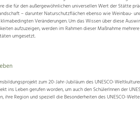
ere die für den außergewöhnlichen universellen Wert der Stätte pr
landschaft – darunter Naturschutzflächen ebenso wie Weinbau- un
n klimabedingten Veränderungen. Um das Wissen über diese Auswi
hkeiten aufzuzeigen, werden im Rahmen dieser Maßnahme mehrere
täten umgesetzt.
leben
nsbildungsprojekt zum 20-Jahr-Jubiläum des UNESCO-Weltkulture
ojekt ins Leben gerufen worden, um auch den SchülerInnen der UN
en, ihre Region und speziell die Besonderheiten des UNESCO-Welte