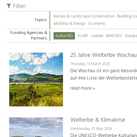
Filter:
Nature & Landscape Conservation
Building Cu
Topics:
Mobility & Energy
Economy
Funding Agencies &
Kultur NÖ
KLAR!
Leader
BMKOES
Europ
Partners:
25 Jahre Welterbe Wachau
Thursday, 13 March 2025
Die Wachau ist ein ganz besonde
auf ihre Liste der Welterbestät
read more »
Welterbe & Klimakrise
Wednesday, 01 May 2024
Die UNESCO-Welterbe Kulturland