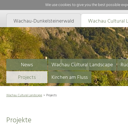
We use cookies to give you the best possible expe
Wachau-Dunkelsteinerwald
Wachau Cultural 
News
Wachau Cultural Landscape
Rüc
Projects
Kirchen am Fluss
Wachau Cultural Landscape
Projects
Projekte