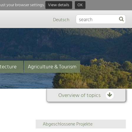
just your browser settings.
View details
OK
Deutsch
tecture
Agriculture & Tourism
Overview of topics
Overview
Abgeschlossene Projekte
of