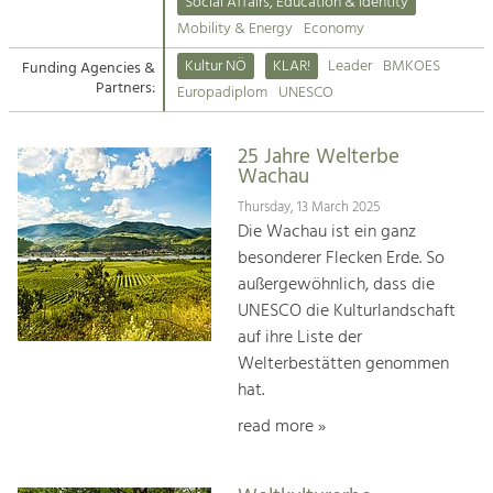
Kirchen am Fluss
Managing and Caring for the Cultural
Social Affairs, Education & Identity
Landscape.
Mobility & Energy
Economy
Suche
Kultur NÖ
KLAR!
Leader
BMKOES
Funding Agencies &
Tourism
Partners:
Europadiplom
UNESCO
Offer Development and Positioning
Impressum
25 Jahre Welterbe
Kontakt
Art & Culture
Wachau
Crafts, Science and Research.
Thursday, 13 March 2025
Die Wachau ist ein ganz
besonderer Flecken Erde. So
Social Affairs, Education
außergewöhnlich, dass die
& Identity
UNESCO die Kulturlandschaft
Equality, Youth and Integration.
auf ihre Liste der
Welterbestätten genommen
Mobility & Energy
hat.
Climate Change, Public Transport and
Renewable Energy.
read more »
Economy
Increase in Regional Value Added.