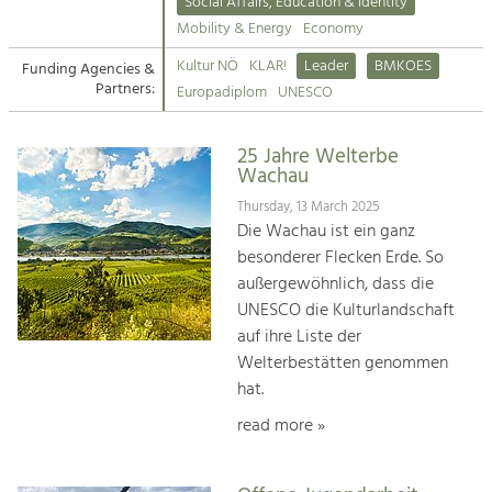
Kirchen am Fluss
Managing and Caring for the Cultural
Social Affairs, Education & Identity
Landscape.
Mobility & Energy
Economy
Suche
Kultur NÖ
KLAR!
Leader
BMKOES
Funding Agencies &
Tourism
Partners:
Europadiplom
UNESCO
Offer Development and Positioning
Impressum
25 Jahre Welterbe
Kontakt
Art & Culture
Wachau
Crafts, Science and Research.
Thursday, 13 March 2025
Die Wachau ist ein ganz
besonderer Flecken Erde. So
Social Affairs, Education
außergewöhnlich, dass die
& Identity
UNESCO die Kulturlandschaft
Equality, Youth and Integration.
auf ihre Liste der
Welterbestätten genommen
Mobility & Energy
hat.
Climate Change, Public Transport and
Renewable Energy.
read more »
Economy
Increase in Regional Value Added.