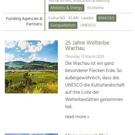
Kirchen am Fluss
Managing and Caring for the Cultural
Social Affairs, Education & Identity
Landscape.
Mobility & Energy
Economy
Suche
Kultur NÖ
KLAR!
Leader
BMKOES
Funding Agencies &
Tourism
Partners:
Europadiplom
UNESCO
Offer Development and Positioning
Impressum
25 Jahre Welterbe
Kontakt
Art & Culture
Wachau
Crafts, Science and Research.
Thursday, 13 March 2025
Die Wachau ist ein ganz
besonderer Flecken Erde. So
Social Affairs, Education
außergewöhnlich, dass die
& Identity
UNESCO die Kulturlandschaft
Equality, Youth and Integration.
auf ihre Liste der
Welterbestätten genommen
Mobility & Energy
hat.
Climate Change, Public Transport and
Renewable Energy.
read more »
Economy
Increase in Regional Value Added.