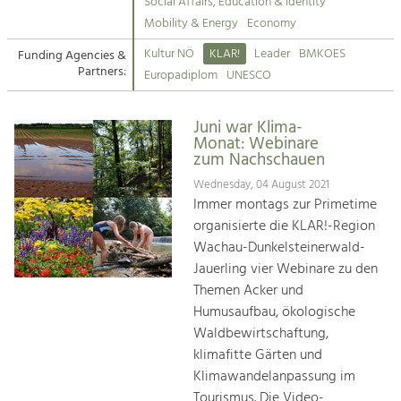
Kirchen am Fluss
Managing and Caring for the Cultural
Social Affairs, Education & Identity
Landscape.
Mobility & Energy
Economy
Suche
Kultur NÖ
KLAR!
Leader
BMKOES
Funding Agencies &
Tourism
Partners:
Europadiplom
UNESCO
Offer Development and Positioning
Impressum
Juni war Klima-
Kontakt
Art & Culture
Monat: Webinare
zum Nachschauen
Crafts, Science and Research.
Wednesday, 04 August 2021
Immer montags zur Primetime
Social Affairs, Education
organisierte die KLAR!-Region
& Identity
Wachau-Dunkelsteinerwald-
Equality, Youth and Integration.
Jauerling vier Webinare zu den
Themen Acker und
Mobility & Energy
Humusaufbau, ökologische
Climate Change, Public Transport and
Renewable Energy.
Waldbewirtschaftung,
klimafitte Gärten und
Economy
Klimawandelanpassung im
Increase in Regional Value Added.
Tourismus. Die Video-