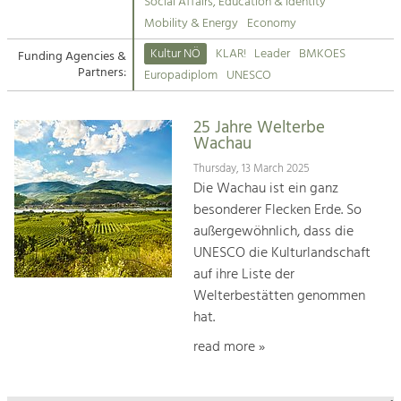
Kirchen am Fluss
Managing and Caring for the Cultural
Social Affairs, Education & Identity
Landscape.
Mobility & Energy
Economy
Suche
Kultur NÖ
KLAR!
Leader
BMKOES
Funding Agencies &
Tourism
Partners:
Europadiplom
UNESCO
Offer Development and Positioning
Impressum
25 Jahre Welterbe
Kontakt
Art & Culture
Wachau
Crafts, Science and Research.
Thursday, 13 March 2025
Die Wachau ist ein ganz
besonderer Flecken Erde. So
Social Affairs, Education
außergewöhnlich, dass die
& Identity
UNESCO die Kulturlandschaft
Equality, Youth and Integration.
auf ihre Liste der
Welterbestätten genommen
Mobility & Energy
hat.
Climate Change, Public Transport and
Renewable Energy.
read more »
Economy
Increase in Regional Value Added.