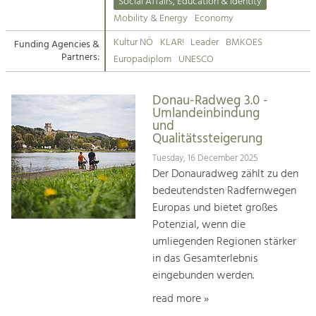
Kirchen am Fluss
Managing and Caring for the Cultural
Social Affairs, Education & Identity
Landscape.
Mobility & Energy
Economy
Suche
Kultur NÖ
KLAR!
Leader
BMKOES
Funding Agencies &
Tourism
Partners:
Europadiplom
UNESCO
Offer Development and Positioning
Impressum
Donau-Radweg 3.0 -
Kontakt
Art & Culture
Umlandeinbindung
und
Crafts, Science and Research.
Qualitätssteigerung
Tuesday, 16 December 2025
Social Affairs, Education
Der Donauradweg zählt zu den
& Identity
bedeutendsten Radfernwegen
Equality, Youth and Integration.
Europas und bietet großes
Potenzial, wenn die
Mobility & Energy
umliegenden Regionen stärker
Climate Change, Public Transport and
in das Gesamterlebnis
Renewable Energy.
eingebunden werden.
Economy
read more »
Increase in Regional Value Added.