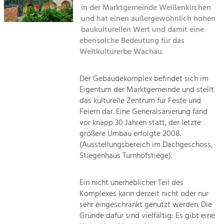
Kirchen am Fluss
Managing and Caring for the Cultural
in der Marktgemeinde Weißenkirchen
Landscape.
und hat einen außergewöhnlich hohen
Suche
baukulturellen Wert und damit eine
Tourism
ebensolche Bedeutung für das
Offer Development and Positioning
Weltkulturerbe Wachau.
Impressum
Kontakt
Art & Culture
Der Gebäudekomplex befindet sich im
Eigentum der Marktgemeinde und stellt
Crafts, Science and Research.
das kulturelle Zentrum für Feste und
Feiern dar. Eine Generalsanierung fand
Social Affairs, Education
vor knapp 30 Jahren statt, der letzte
größere Umbau erfolgte 2008.
& Identity
(Ausstellungsbereich im Dachgeschoss,
Equality, Youth and Integration.
Stiegenhaus Turnhofstiege).
Mobility & Energy
Climate Change, Public Transport and
Ein nicht unerheblicher Teil des
Renewable Energy.
Komplexes kann derzeit nicht oder nur
sehr eingeschränkt genutzt werden. Die
Economy
Gründe dafür sind vielfältig: Es gibt eine
Increase in Regional Value Added.