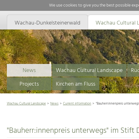
We use cookies to give you the best possible expe
Wachau-Dunkelsteinerwald
Wachau Cultural 
News
Wachau Cultural Landscape
Rüc
Projects
Kirchen am Fluss
Wachau Cultural Landscape
News
Current information
"Bauherr:innenpreis unterwegs"
"Bauherr:innenpreis unterwegs" im Stift 