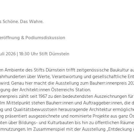
s Schöne. Das Wahre.
eröffnung & Podiumsdiskussion
uli 2026 | 18:30 Uhr Stift Dürnstein
en Ambiente des Stifts Dürnstein trifft zeitgenössische Baukultur au
Jahrhunderten über Werte, Verantwortung und gesellschaftliche En
ird. Genau hier macht die Ausstellung zum Bauherr:innenpreis 20
igung der Architekt:innen Österreichs Station.
nnenpreis zählt seit 1967 zu den bedeutendsten Auszeichnungen für
. Im Mittelpunkt stehen Bauherr:innen und Auftraggeber:innen, die 
g und Qualitätsbewusstsein herausragende Architektur ermöglich
ng präsentiert ausgezeichnete und nominierte Projekte aus ganz Ös
en über Bildungs- und Kulturbauten bis hin zu öffentlichen Räum
Umnutzungen. Im Zusammenspiel mit der Ausstellung „Entdeckung 