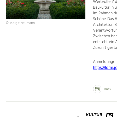
Wertvollen“ d
Baukultur in u
Im Rahmen de
Schöne. Das W
© Margit Neumann
Architektur, 
Verantwortun
Zwischen bar
entsteht ein 
Zukunft gesta
Anmeldung:
https://form
Back