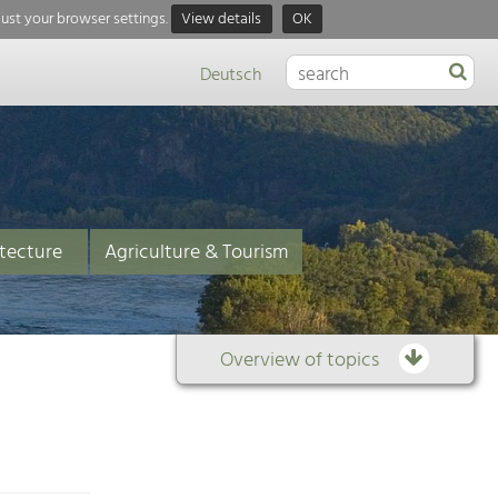
just your browser settings.
View details
OK
Deutsch
tecture
Agriculture & Tourism
Overview of topics
Themenübersicht
Die