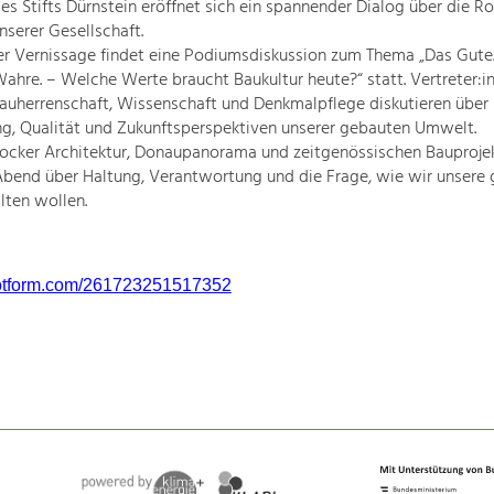
es Stifts Dürnstein eröffnet sich ein spannender Dialog über die Ro
nserer Gesellschaft.
r Vernissage findet eine Podiumsdiskussion zum Thema „Das Gute
ahre. – Welche Werte braucht Baukultur heute?“ statt. Vertreter:i
Bauherrenschaft, Wissenschaft und Denkmalpflege diskutieren über
g, Qualität und Zukunftsperspektiven unserer gebauten Umwelt.
ocker Architektur, Donaupanorama und zeitgenössischen Bauproje
Abend über Haltung, Verantwortung und die Frage, wie wir unsere
lten wollen.
.jotform.com/261723251517352