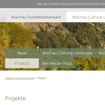
We use cookies to give you the best possible expe
Wachau-Dunkelsteinerwald
Wachau Cultural 
News
Wachau Cultural Landscape
Rüc
Projects
Kirchen am Fluss
Wachau Cultural Landscape
Projects
Projekte