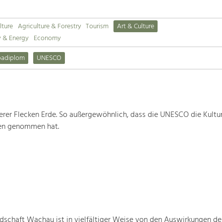
lture
Agriculture & Forestry
Tourism
Art & Culture
y & Energy
Economy
padiplom
UNESCO
rer Flecken Erde. So außergewöhnlich, dass die UNESCO die Kultu
ten genommen hat.
schaft Wachau ist in vielfältiger Weise von den Auswirkungen de