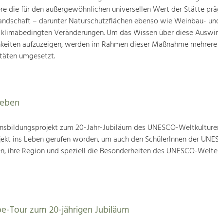
ere die für den außergewöhnlichen universellen Wert der Stätte pr
landschaft – darunter Naturschutzflächen ebenso wie Weinbau- un
n klimabedingten Veränderungen. Um das Wissen über diese Auswi
hkeiten aufzuzeigen, werden im Rahmen dieser Maßnahme mehrere
täten umgesetzt.
leben
nsbildungsprojekt zum 20-Jahr-Jubiläum des UNESCO-Weltkulture
ojekt ins Leben gerufen worden, um auch den SchülerInnen der UN
en, ihre Region und speziell die Besonderheiten des UNESCO-Welte
be-Tour zum 20-jährigen Jubiläum