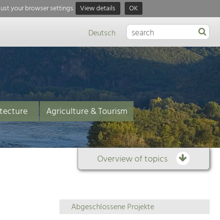
just your browser settings.
View details
OK
Deutsch
tecture
Agriculture & Tourism
Overview of topics
Overview
Abgeschlossene Projekte
of