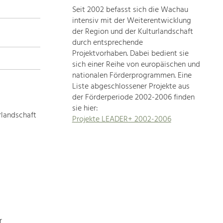
Seit 2002 befasst sich die Wachau
topics
intensiv mit der Weiterentwicklung
der Region und der Kulturlandschaft
Development
durch entsprechende
within
Projektvorhaben. Dabei bedient sie
sich einer Reihe von europäischen und
our
nationalen Förderprogrammen. Eine
region
Liste abgeschlossener Projekte aus
is
der Förderperiode 2002-2006 finden
extremely
sie hier:
diverse.
rlandschaft
Projekte LEADER+ 2002-2006
Which
is
why
we
provide
you
with
an
overview
r