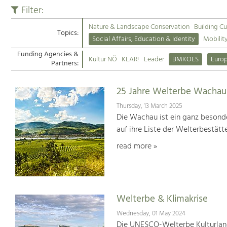
Filter:
Nature & Landscape Conservation
Building Cu
Topics:
Social Affairs, Education & Identity
Mobilit
Funding Agencies &
Kultur NÖ
KLAR!
Leader
BMKOES
Euro
Partners:
25 Jahre Welterbe Wachau
Thursday, 13 March 2025
Die Wachau ist ein ganz besonde
auf ihre Liste der Welterbestät
read more »
Welterbe & Klimakrise
Wednesday, 01 May 2024
Die UNESCO-Welterbe Kulturland