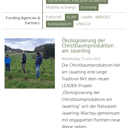
Kirchen am Fluss
Managing and Caring for the Cultural
Social Affairs, Education & Identity
Landscape.
Mobility & Energy
Economy
Suche
Kultur NÖ
KLAR!
Leader
BMKOES
Funding Agencies &
Tourism
Partners:
Europadiplom
UNESCO
Offer Development and Positioning
Impressum
Ökologisierung der
Kontakt
Art & Culture
Christbaumproduktion
am Jauerling
Crafts, Science and Research.
Wednesday, 11 June 2025
Die Christbaumproduktion hat
Social Affairs, Education
am Jauerling eine lange
& Identity
Tradition Mit dem neuen
Equality, Youth and Integration.
LEADER-Projekt
„Ökologisierung der
Mobility & Energy
Christbaumproduktion am
Climate Change, Public Transport and
Renewable Energy.
Jauerling“ will der Naturpark
Jauerling-Wachau gemeinsam
Economy
mit engagierten Partnern neue
Increase in Regional Value Added.
Wege gehen: