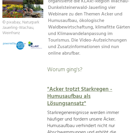
Kirchen am Fluss
organisierte die KLAR!-Region Wachau-
Managing and Caring for the Cultural
Landscape.
Dunkelsteinerwald-Jauerling vier
Webinare zu den Themen Acker und
Suche
Tourism
Humusaufbau, ökologische
© pixabay, Naturpark
Waldbewirtschaftung, klimafitte Gärten
Offer Development and Positioning
Jauerling-Wachau,
Impressum
Weinfranz
und Klimawandelanpassung im
Tourismus. Die Video-Aufzeichnungen
Kontakt
Art & Culture
und Zusatzinformationen sind nun
online abrufbar.
Crafts, Science and Research.
Worum ging's?
Social Affairs, Education
& Identity
Equality, Youth and Integration.
"Acker trotzt Starkregen -
Humusaufbau als
Mobility & Energy
Lösungsansatz"
Climate Change, Public Transport and
Renewable Energy.
Starkregenereignisse werden immer
häufiger und fordern unsere Äcker.
Economy
Humusaufbau verhindert nicht nur
Increase in Regional Value Added.
Abschwemmungen und erhöht die