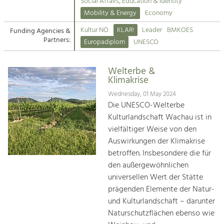
Kirchen am Fluss
Managing and Caring for the Cultural
Social Affairs, Education & Identity
Landscape.
Mobility & Energy
Economy
Suche
Kultur NÖ
KLAR!
Leader
BMKOES
Funding Agencies &
Tourism
Partners:
Europadiplom
UNESCO
Offer Development and Positioning
Impressum
Welterbe &
Kontakt
Art & Culture
Klimakrise
Crafts, Science and Research.
Wednesday, 01 May 2024
Die UNESCO-Welterbe
Kulturlandschaft Wachau ist in
Social Affairs, Education
vielfältiger Weise von den
& Identity
Auswirkungen der Klimakrise
Equality, Youth and Integration.
betroffen. Insbesondere die für
den außergewöhnlichen
Mobility & Energy
universellen Wert der Stätte
Climate Change, Public Transport and
Renewable Energy.
prägenden Elemente der Natur-
und Kulturlandschaft – darunter
Economy
Naturschutzflächen ebenso wie
Increase in Regional Value Added.