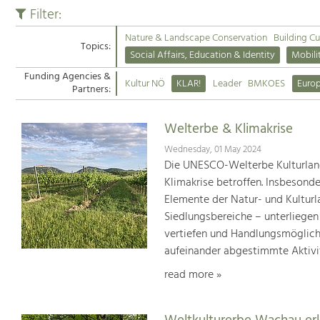
Filter:
Nature & Landscape Conservation
Building Cu
Topics:
Social Affairs, Education & Identity
Mobili
Funding Agencies &
Kultur NÖ
KLAR!
Leader
BMKOES
Euro
Partners:
Welterbe & Klimakrise
Wednesday, 01 May 2024
Die UNESCO-Welterbe Kulturland
Klimakrise betroffen. Insbesond
Elemente der Natur- und Kultur
Siedlungsbereiche – unterliege
vertiefen und Handlungsmöglic
aufeinander abgestimmte Aktivi
read more »