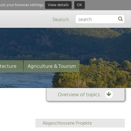
just your browser settings.
View details
OK
Deutsch
tecture
Agriculture & Tourism
Overview of topics
Overview
Abgeschlossene Projekte
of