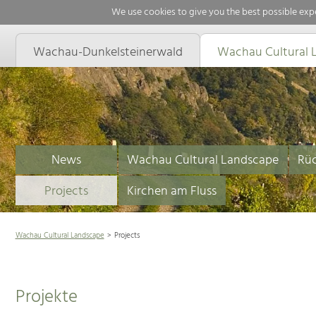
We use cookies to give you the best possible expe
Wachau-Dunkelsteinerwald
Wachau Cultural 
News
Wachau Cultural Landscape
Rüc
Projects
Kirchen am Fluss
Wachau Cultural Landscape
Projects
Projekte