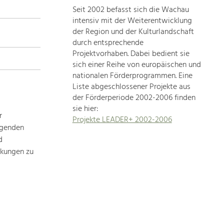
Seit 2002 befasst sich die Wachau
topics
intensiv mit der Weiterentwicklung
der Region und der Kulturlandschaft
Development
durch entsprechende
within
Projektvorhaben. Dabei bedient sie
sich einer Reihe von europäischen und
our
nationalen Förderprogrammen. Eine
region
Liste abgeschlossener Projekte aus
is
der Förderperiode 2002-2006 finden
extremely
sie hier:
diverse.
r
Projekte LEADER+ 2002-2006
Which
ägenden
is
d
why
rkungen zu
we
provide
you
with
an
overview