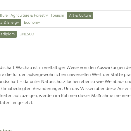
lture
Agriculture & Forestry
Tourism
Art & Culture
ty & Energy
Economy
padiplom
UNESCO
schaft Wachau ist in vielfältiger Weise von den Auswirkungen de
ere die für den außergewöhnlichen universellen Wert der Stätte pr
landschaft – darunter Naturschutzflächen ebenso wie Weinbau- un
n klimabedingten Veränderungen. Um das Wissen über diese Auswi
hkeiten aufzuzeigen, werden im Rahmen dieser Maßnahme mehrere
täten umgesetzt.