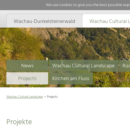
We use cookies to give you the best possible expe
Wachau-Dunkelsteinerwald
Wachau Cultural 
News
Wachau Cultural Landscape
Rüc
Projects
Kirchen am Fluss
Wachau Cultural Landscape
Projects
Projekte