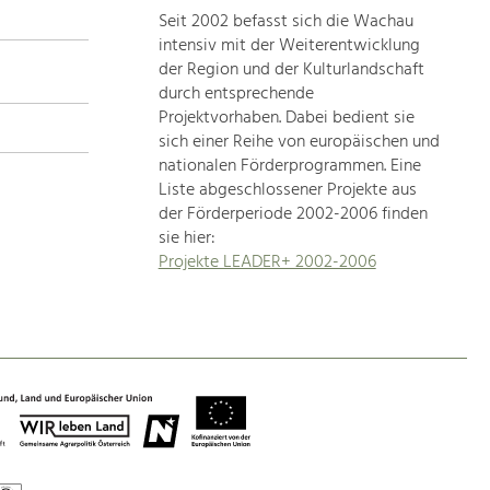
Seit 2002 befasst sich die Wachau
topics
intensiv mit der Weiterentwicklung
der Region und der Kulturlandschaft
Development
durch entsprechende
within
Projektvorhaben. Dabei bedient sie
sich einer Reihe von europäischen und
our
nationalen Förderprogrammen. Eine
region
Liste abgeschlossener Projekte aus
is
der Förderperiode 2002-2006 finden
extremely
sie hier:
diverse.
Projekte LEADER+ 2002-2006
Which
is
why
we
provide
you
with
an
overview