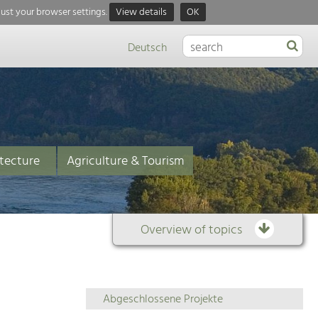
just your browser settings.
View details
OK
Deutsch
tecture
Agriculture & Tourism
Overview of topics
Overview
Abgeschlossene Projekte
of