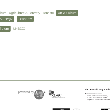
lture
Agriculture & Forestry
Tourism
Art & Culture
 & Energy
Economy
diplom
UNESCO